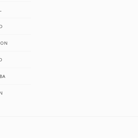
L
D
CON
D
BA
N