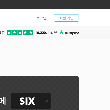
로그인
회원 가입
최고
10,220
개 리뷰
SIX
에