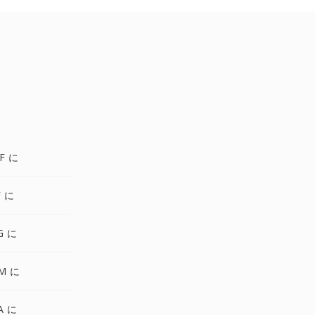
F に
F に
G に
M に
A に