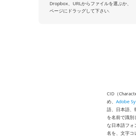
Dropbox、URLからファイルを選ぶか、
ページにドラッグして下さい.
CID（Char
め、
Adobe S
語、日本語、韓
を名前で識別
な日本語フォ
名を、文字コレ