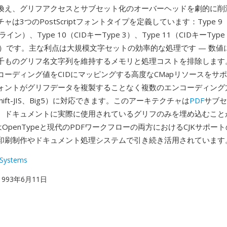
換え、グリフアクセスとサブセット化のオーバーヘッドを劇的に削
ャは3つのPostScriptフォントタイプを定義しています：Type 9
ライン）、Type 10（CIDキーType 3）、Type 11（CIDキーType
Type）です。主な利点は大規模文字セットの効率的な処理です — 数値
千ものグリフ名文字列を維持するメモリと処理コストを排除します。
コーディング値をCIDにマッピングする高度なCMapリソースをサ
ォントがグリフデータを複製することなく複数のエンコーディング
、Shift-JIS、Big5）に対応できます。このアーキテクチャは
PDF
サブセ
、ドキュメントに実際に使用されているグリフのみを埋め込むこと
はOpenTypeと現代のPDFワークフローの両方におけるCJKサポー
印刷制作やドキュメント処理システムで引き続き活用されています
Systems
 1993年6月11日