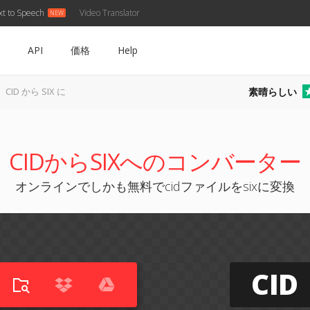
xt to Speech
Video Translator
API
価格
Help
素晴らしい
CID から SIX に
CIDからSIXへのコンバーター
オンラインでしかも無料でcidファイルをsixに変換
CID