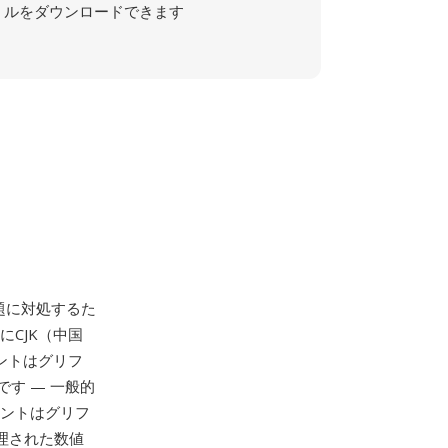
ルをダウンロードできます
の課題に対処するた
にCJK（中国
ォントはグリフ
す — 一般的
ォントはグリフ
整理された数値