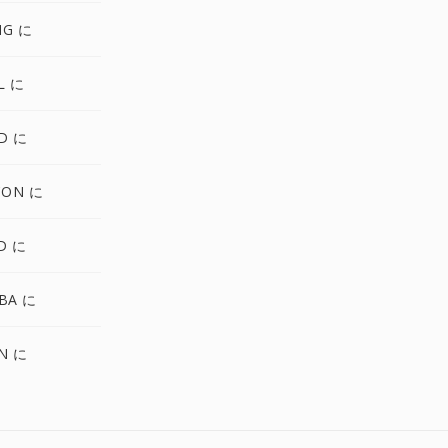
NG に
L に
D に
CON に
D に
BA に
N に