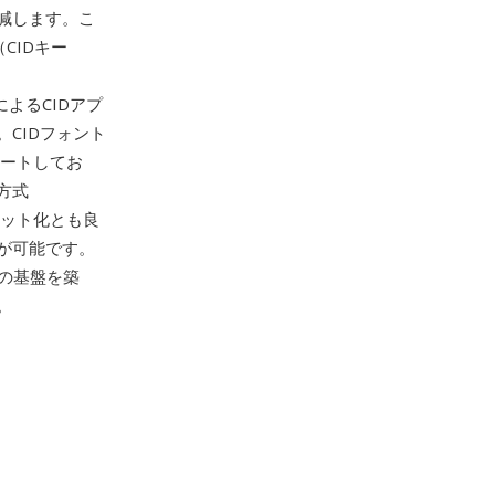
減します。こ
（CIDキー
によるCIDアプ
CIDフォント
ポートしてお
方式
ット化とも良
が可能です。
トの基盤を築
。