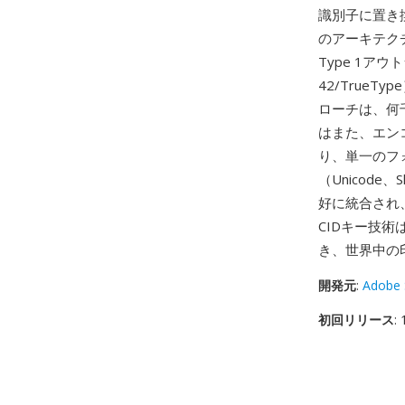
識別子に置き
のアーキテクチ
Type 1アウト
42/True
ローチは、何
はまた、エン
り、単一のフ
（Unicode
好に統合され
CIDキー技術
き、世界中の
開発元
:
Adobe 
初回リリース
: