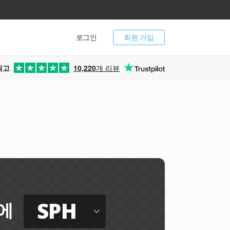
로그인
회원 가입
최고
10,220
개 리뷰
SPH
에