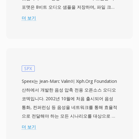
포맷은 8비트 오디오 샘플을 저장하며, 파일 크기
를 줄이기 위한 피보나치 델타 압축을 선택적으로
더 보기
지원합니다. 데이터는 IFF 청크로 구성됩니다 —
VHDR 청크에는 헤더 정보(샘플레이트, 옥타브 수,
압축 유형)가, BODY 청크에는 오디오 페이로드가
담깁니다. 8SVX는 게임 효과음부터 트래커 소프트
웨어를 이용한 샘플 음악까지 Amiga 생태계 전반
에서 활용되었습니다. 주요 장점 중 하나는 청크
SPX
기반의 간결한 구조로, 현대 컨테이너에 비해 파싱
Speex는 Jean-Marc Valin이 Xiph.Org Foundation
과 생성이 매우 간편하다는 점입니다. 또 다른 장
산하에서 개발한 음성 압축 전용 오픈소스 오디오
점은 단일 파일 내에서 원샷 샘플, 루프 영역, 멀티
코덱입니다. 2002년 10월에 처음 출시되어 음성
옥타브 악기 정의를 기본 지원하여 초기 음악 제작
통화, 컨퍼런싱 등 음성을 네트워크를 통해 효율적
에 유용했다는 것입니다. Amiga 플랫폼이 주류에
으로 전달해야 하는 모든 시나리오를 대상으로 합
서 물러났지만, 8SVX 파일은 레트로 컴퓨팅 애호
니다. SPX 파일은 Speex 인코딩 오디오를 Ogg 컨
더 보기
가와 클래식 소프트웨어 및 오디오 콘텐츠를 보존
테이너에 래핑하여, 코덱의 음성 최적화와 Ogg의
하는 아카이비스트에게 여전히 중요합니다.