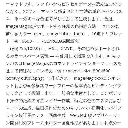
ーマットです。ファイルからピクセルデータを読み込むので
はなく、XCフォーマットは指定された寸法の単色キャンバス
を、単一の均一な色値で塗りつぶして生成します。色は、
ImageMagickがサポートする任意の色指定方法 — X11の名
前付きカラー（red、dodgerblue、linen）、16進トリプレッ
ト（#FF6600）、RGB/RGBA関数記法
（rgb(255,102,0)）、HSL、CMYK、その他のサポートされ
るカラースペース表現 — を使用して指定できます。XCキャ
ンバスはImageMagickのコマンドラインインターフェースを
通じて特殊なコロン構文（例：convert -size 800x600
xc:navy output.png）で作成され、ImageMagickのコンポジ
ットおよび画像構築ワークフローの基本的なビルディングブ
ロックとして機能します。一般的な用途として、コンポジッ
ト操作のための背景レイヤー作成、特定の色のマスクおよび
マットの生成、描画操作のためのキャンバス初期化、パイプ
ライン検証用のテスト画像生成、Webおよびアプリケーショ
ン開発用のプレースホルダー画像作成があります。利点の一