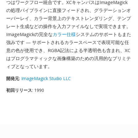
つはワークフロー統合です。XCキャンバスはImageMagick
の処理パイプラインに直接フィードされ、グラデーションオ
ーバーレイ、カラー背景上のテキストレンダリング、テンプ
レート生成などの操作を入力ファイルなしで実現できます。
ImageMagickの完全な
カラー仕様
システムのサポートもまた
強みです — サポートされるカラースペースで表現可能な任
意の色が使用でき、RGBA記法による半透明色も含まれ、XC
はプログラマティックな画像構築のための汎用的なプリミテ
ィブとなっています。
開発元
:
ImageMagick Studio LLC
初回リリース
: 1990