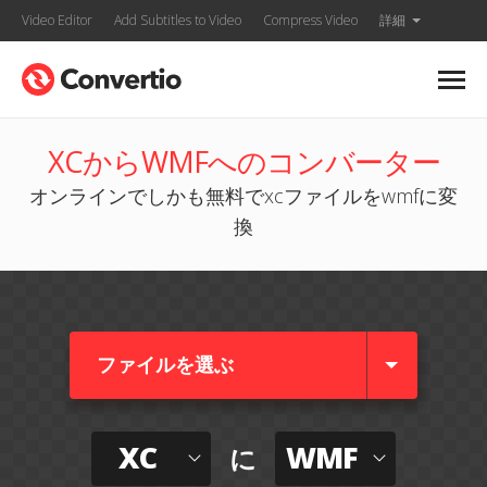
Video Editor
Add Subtitles to Video
Compress Video
詳細
XCからWMFへのコンバーター
オンラインでしかも無料でxcファイルをwmfに変
換
ファイルを選ぶ
XC
WMF
に