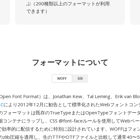
ぶ（200種類以上のフォーマットが利用
できます）
フォーマットについて
WOFF
SIX
pen Font Format）は、Jonathan Kew、Tal Leming、Erik van B
3C
により2012年12月に勧告として標準化されたWebフォントコ
フォーマットは既存のTrueTypeまたはOpenTypeフォントデ
コンテナにラップし、CSS @font-faceルールを使用してWeb
由で効率的に配信するために特別に設計されています。WOFFはフォ
zlib圧縮を適用し、生のTTFやOTFファイルと比較して通常40〜