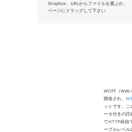
Dropbox、URLからファイルを選ぶか、
ページにドラッグして下さい.
WOFF（Web O
開発され、
W
ットです。この
ータ付きの圧縮
てHTTP経
ーブルレベルの