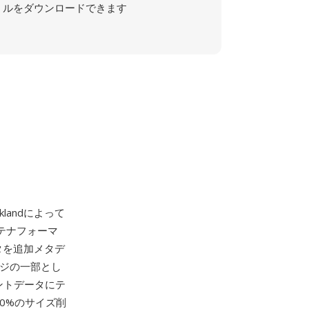
ルをダウンロードできます
loklandによって
ンテナフォーマ
ータを追加メタデ
ページの一部とし
ントデータにテ
50%のサイズ削