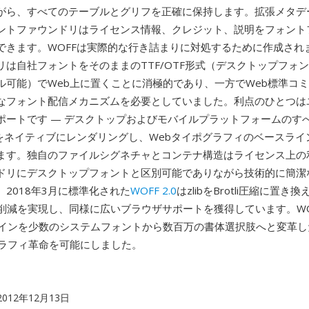
がら、すべてのテーブルとグリフを正確に保持します。拡張メタデ
ントファウンドリはライセンス情報、クレジット、説明をフォント
できます。WOFFは実際的な行き詰まりに対処するために作成され
リは自社フォントをそのままのTTF/OTF形式（デスクトップフォ
ル可能）でWeb上に置くことに消極的であり、一方でWeb標準コ
なフォント配信メカニズムを必要としていました。利点のひとつは
ポートです — デスクトップおよびモバイルプラットフォームのす
Fをネイティブにレンダリングし、Webタイポグラフィのベースライ
ます。独自のファイルシグネチャとコンテナ構造はライセンス上の
ドリにデスクトップフォントと区別可能でありながら技術的に簡潔
2018年3月に標準化された
WOFF 2.0
はzlibをBrotli圧縮に置き
ズ削減を実現し、同様に広いブラウザサポートを獲得しています。WOF
ザインを少数のシステムフォントから数百万の書体選択肢へと変革し
グラフィ革命を可能にしました。
 2012年12月13日