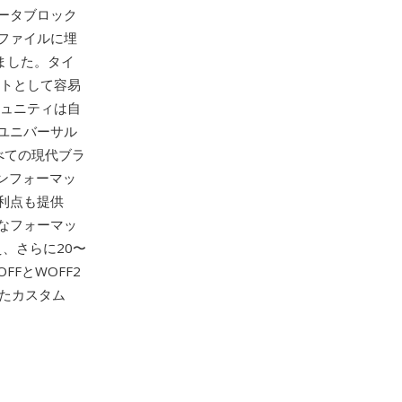
ータブロック
ファイルに埋
ました。タイ
ントとして容易
ミュニティは自
ユニバーサル
べての現代ブラ
ンフォーマッ
利点も提供
なフォーマッ
換え、さらに20〜
FとWOFF2
たカスタム