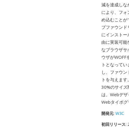
減を達成しな
により、フォ
め込むことが
プファウンド
にインストー
由に実装可能
なブラウザサ
ウザがWOF
トとなってい
し、ファウン
トを与えます。
30%のサイ
は、Webデ
Webタイポ
開発元
:
W3C
初回リリース
: