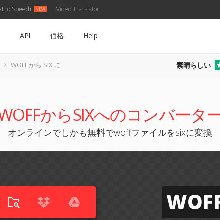
xt to Speech
Video Translator
API
価格
Help
素晴らしい
WOFF から SIX に
WOFFからSIXへのコンバータ
オンラインでしかも無料でwoffファイルをsixに変換
WOF