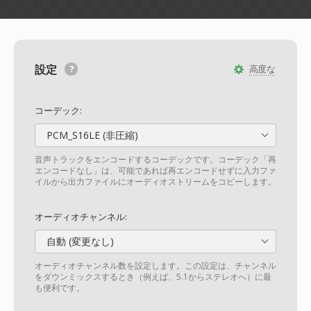
設定
高度な
コーデック:
PCM_S16LE (非圧縮)
音声トラックをエンコードするコーデックです。コーデック「再
エンコードなし」は、可能であれば再エンコードせずに入力ファ
イルから出力ファイルにオーディオストリームをコピーします。
オーディオチャンネル:
自動 (変更なし)
オーディオチャンネル数を設定します。この設定は、チャンネル
をダウンミックスするとき（例えば、5.1からステレオへ）に最
も便利です。