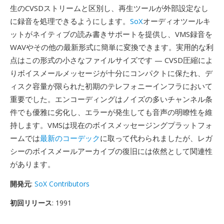
生のCVSDストリームと区別し、再生ツールが外部設定なし
に録音を処理できるようにします。
SoX
オーディオツールキ
ットがネイティブの読み書きサポートを提供し、VMS録音を
WAVやその他の最新形式に簡単に変換できます。実用的な利
点はこの形式の小さなファイルサイズです — CVSD圧縮によ
りボイスメールメッセージが十分にコンパクトに保たれ、デ
ィスク容量が限られた初期のテレフォニーインフラにおいて
重要でした。エンコーディングはノイズの多いチャンネル条
件でも優雅に劣化し、エラーが発生しても音声の明瞭性を維
持します。VMSは現在のボイスメッセージングプラットフォ
ームでは
最新のコーデック
に取って代わられましたが、レガ
シーのボイスメールアーカイブの復旧には依然として関連性
があります。
開発元
:
SoX Contributors
初回リリース
: 1991