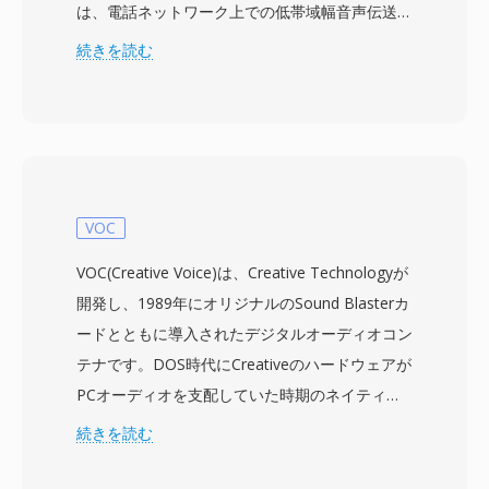
は、電話ネットワーク上での低帯域幅音声伝送に
適した方式である連続可変傾斜デルタ変調
続きを読む
(CVSD)を使用して音声オーディオをエンコード
します。形式は標準的なデジタルテレフォニーの
サンプリング周波数である8 kHzで動作し、エン
コーディングパラメータを短いヘッダー内に埋め
込む自己記述型ファイルを生成します。このヘッ
ダーがVMSを生のCVSDストリームと区別し、再
VOC
生ツールが外部設定なしに録音を処理できるよう
VOC(Creative Voice)は、Creative Technologyが
にします。SoXオーディオツールキットがネイテ
開発し、1989年にオリジナルのSound Blasterカ
ィブの読み書きサポートを提供し、VMS録音を
ードとともに導入されたデジタルオーディオコン
WAVやその他の最新形式に簡単に変換できま
テナです。DOS時代にCreativeのハードウェアが
す。実用的な利点はこの形式の小さなファイルサ
PCオーディオを支配していた時期のネイティブ
イズです — CVSD圧縮によりボイスメールメッ
オーディオ形式として機能しました。VOCファイ
続きを読む
セージが十分にコンパクトに保たれ、ディスク容
ルはブロックベースです — 各ファイルは8ビッ
量が限られた初期のテレフォニーインフラにおい
ト符号なしPCM、4ビットおよび2.6ビット