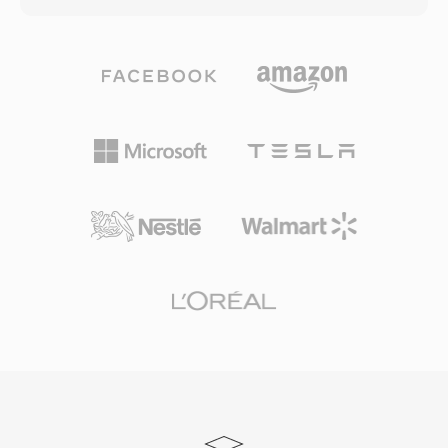
て重要でした。エンコーディングはノイズの多い
Creative ADPCM、16ビット符号付きPCM、さ
チャンネル条件でも優雅に劣化し、エラーが発生
らにA-lawおよびmu-lawエンコードされたオーデ
しても音声の明瞭性を維持します。VMSは現在
ィオを運ぶことができる型付きデータブロックで
のボイスメッセージングプラットフォームでは最
構成されます。このブロック構造はまた無音イン
新のコーデックに取って代わられましたが、レガ
ターバル、リピートループ、マーカーポイントも
シーのボイスメールアーカイブの復旧には依然と
サポートし、ゲーム開発者にサウンド再生のきめ
して関連性があります。
細かな制御を提供しました。注目すべき利点はハ
ードウェアレベルのデコーディングでした —
Sound BlasterカードがDMA転送を介してVOCデ
ータを直接再生でき、プロセッササイクルが貴重
な時代にCPUを解放しました。この形式はid
Software、Sierra、LucasArtsのDOSゲームで広
く使用されました。WindowsとWAV形式の台頭
とともに、VOCは徐々に主流から姿を消しました
が、レトロゲームの保存やビンテージPCオーデ
ィオアーカイブの作業に携わる方にとって依然と