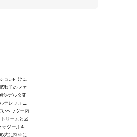
ケーション向けに
s拡張子のファ
傾斜デルタ変
タルテレフォニ
短いヘッダー内
ストリームと区
ィオツールキ
新形式に簡単に