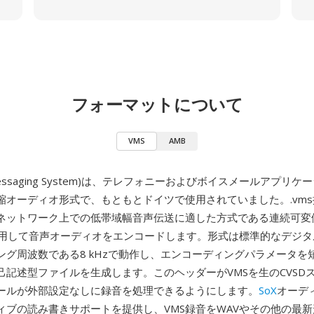
フォーマットについて
VMS
AMB
e Messaging System)は、テレフォニーおよびボイスメールアプリ
縮オーディオ形式で、もともとドイツで使用されていました。.vm
ネットワーク上での低帯域幅音声伝送に適した方式である連続可変
)を使用して音声オーディオをエンコードします。形式は標準的なデジ
ング周波数である8 kHzで動作し、エンコーディングパラメータを
己記述型ファイルを生成します。このヘッダーがVMSを生のCVSD
ールが外部設定なしに録音を処理できるようにします。
SoX
オーデ
ィブの読み書きサポートを提供し、VMS録音をWAVやその他の最