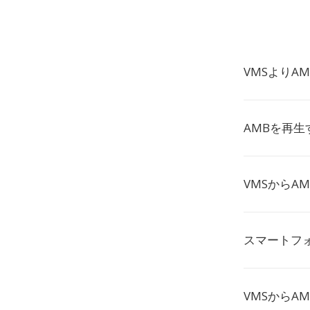
VMSよりA
AMBを再
VMSからA
スマートフ
VMSからA