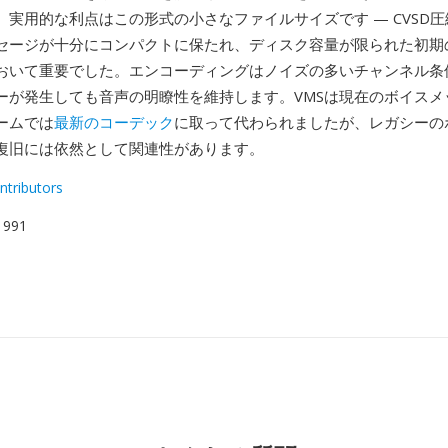
。実用的な利点はこの形式の小さなファイルサイズです — CVSD
セージが十分にコンパクトに保たれ、ディスク容量が限られた初期
おいて重要でした。エンコーディングはノイズの多いチャンネル条
ーが発生しても音声の明瞭性を維持します。VMSは現在のボイスメ
ームでは
最新のコーデック
に取って代わられましたが、レガシーの
復旧には依然として関連性があります。
ntributors
 1991