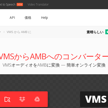
xt to Speech
Video Translator
API
価格
Help
素晴らしい
ー
VMS から AMB に
VMSからAMBへのコンバータ
VMSオーディオをAMBに変換 — 簡単オンライン変換
VMS