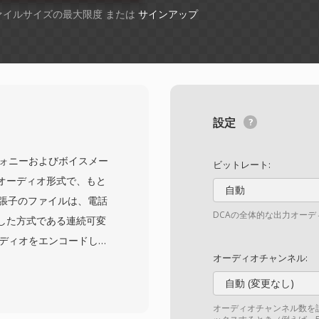
ファイルサイズの最大限度 または
サインアップ
設定
は、テレフォニーおよびボイスメー
ビットレート:
オーディオ形式で、もと
自動
拡張子のファイルは、電話
DCAの全体的な出力オー
した方式である連続可変
ーディオをエンコードしま
オーディオチャンネル:
のサンプリング周波数で
パラメータを短いヘッダー内
自動 (変更なし)
す。このヘッダーがVMS
オーディオチャンネル数を