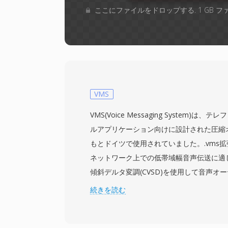
ここにファイルをドロップする. 1 GB 
VMS
VMS(Voice Messaging System)
ルアプリケーション向けに設計された圧縮
もとドイツで使用されていました。.vms
ネットワーク上での低帯域幅音声伝送に適
傾斜デルタ変調(CVSD)を使用して音声オ
す。形式は標準的なデジタルテレフォニー
続きを読む
ある8 kHzで動作し、エンコーディング
に埋め込む自己記述型ファイルを生成しま