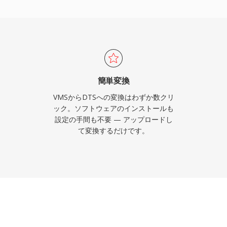
拡張レイヤーを追加しま
ムコンソール、車載インフ
ードウェア採用と、ディ
する堅牢なエラー隠蔽が
トリーミング向けのサラ
、DTSはスタジオミッ
簡単変換
路を提供します。
VMSからDTSへの変換はわずか数クリ
ック。ソフトウェアのインストールも
設定の手間も不要 — アップロードし
て変換するだけです。