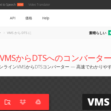
xt to Speech
Video Translator
API
価格
Help
素晴らしい
ー
VMS から DTS に
VMSからDTSへのコンバータ
ンラインVMSからDTSコンバーター — 高速でわかりや
VMS