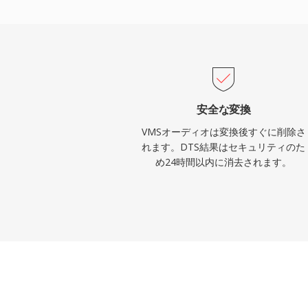
ットパーフェクトな精度のためのロスレス
す。主な強みには、AVレシーバー、ゲー
ォテインメントシステム全体での幅広いハ
スクやストリームの軽微な不具合をマスク
含まれます。物理メディアやハイエンドス
ウンドサウンドコンテンツを扱う方にとって
安全な変換
クスからリビングルームまでの実績ある経
VMSオーディオは変換後すぐに削除さ
れます。DTS結果はセキュリティのた
め24時間以内に消去されます。