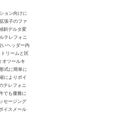
ケーション向けに
s拡張子のファ
傾斜デルタ変
タルテレフォニ
短いヘッダー内
ストリームと区
ィオツールキ
新形式に簡単に
圧縮によりボイ
のテレフォニ
件でも優雅に
ッセージング
ボイスメール