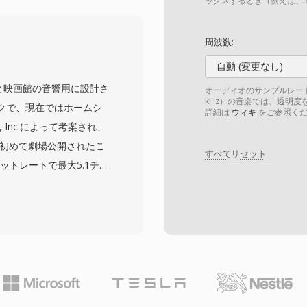
ールが外部設定なしに録音
ックスするとき（例えば、5
オツールキットがネイテ
音をWAVやその他の最新
周波数:
はこの形式の小さなファ
自動 (変更なし)
スメールメッセージが十分
は、もともと映画館の音響用に設計さ
オーディオのサンプルレート
られた初期のテレフォニ
kHz）の音楽では、透明度を
クで、現在ではホームシ
詳細は
ウィキ
をご参照くだ
ディングはノイズの多い
, Inc.によって考案され、
が発生しても音声の明瞭
に初めて劇場公開されたこ
すべてリセット
ッセージングプラットフォ
のビットレートで最大5.1チャ
れましたが、レガシーの
ドを提供します。積極的
して関連性があります。
ックとは異なり、DTS
り当て、より繊細な空間
存します。この形式はサ
合わせてオーディオをエン
ルドを生成します。拡張
24ビット/192 kHzまでのビ