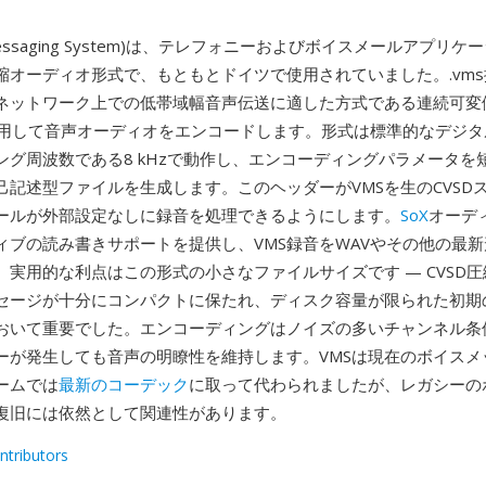
e Messaging System)は、テレフォニーおよびボイスメールアプリ
縮オーディオ形式で、もともとドイツで使用されていました。.vm
ネットワーク上での低帯域幅音声伝送に適した方式である連続可変
)を使用して音声オーディオをエンコードします。形式は標準的なデジ
ング周波数である8 kHzで動作し、エンコーディングパラメータを
己記述型ファイルを生成します。このヘッダーがVMSを生のCVSD
ールが外部設定なしに録音を処理できるようにします。
SoX
オーデ
ィブの読み書きサポートを提供し、VMS録音をWAVやその他の最
。実用的な利点はこの形式の小さなファイルサイズです — CVSD
セージが十分にコンパクトに保たれ、ディスク容量が限られた初期
おいて重要でした。エンコーディングはノイズの多いチャンネル条
ーが発生しても音声の明瞭性を維持します。VMSは現在のボイスメ
ームでは
最新のコーデック
に取って代わられましたが、レガシーの
復旧には依然として関連性があります。
ntributors