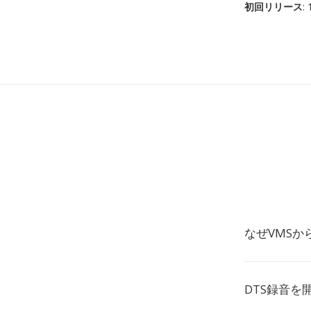
初回リリース
:
なぜVMSか
DTS録音を