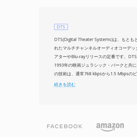
を生のCVSDストリームと区別し、再生ツ
を処理できるようにします。SoXオーディ
ィブの読み書きサポートを提供し、VMS録
形式に簡単に変換できます。実用的な利点
DTS
イルサイズです — CVSD圧縮によりボイ
DTS(Digital Theater Systems)
にコンパクトに保たれ、ディスク容量が限
れたマルチチャンネルオーディオコーデッ
ーインフラにおいて重要でした。エンコー
アターやBlu-rayリリースの定番です。DTS
チャンネル条件でも優雅に劣化し、エラー
1993年の映画ジュラシック・パークと共
性を維持します。VMSは現在のボイスメ
の技術は、通常768 kbpsから1.5 Mbps
ームでは最新のコーデックに取って代わら
ンネルのディスクリートサラウンドサウン
続きを読む
ボイスメールアーカイブの復旧には依然と
な心理音響モデリングに依存する競合コーデ
は各チャンネルにより高いデータ予算を割
ディテールと低レベルのダイナミクスを保
ブバンドADPCMとベクトル量子化を組み
コードし、知覚的に豊かなサウンドフィー
バリアントのDTS-HD Master Audioは、