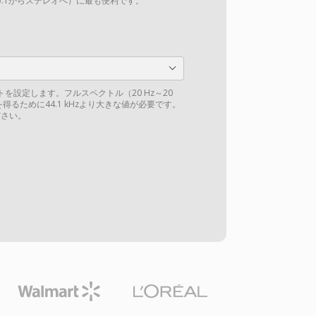
.1からステレオへ）に最も便利です。
を設定します。フルスペクトル（20 Hz～20
得るために44.1 kHzより大きな値が必要です。
さい。