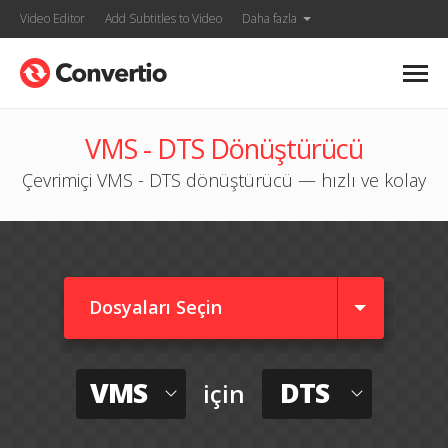
Video Editor
Add Subtitles to Video
Daha fazla
VMS - DTS Dönüştürücü
Çevrimiçi VMS - DTS dönüştürücü — hızlı ve kolay
Dosyaları Seçin
VMS
DTS
için