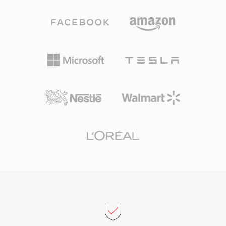
kompakt tutar ve bu özellik erken telefon
modellemeye dayanan rakip kodeklerin aksine
altyapısında kritik önemdeydi. Kodlama,
DTS, her kanala daha yüksek veri bütçesi
gürültülü kanal koşullarında zarif biçimde
ayırarak daha i̇nce uzamsal detayları ve düşük
bozularak hatalar oluştuğunda bile konuşma
seviyeli dinamikleri korur. Format, alt bant
anlaşılırlığını korur. VMS, güncel sesli
ADPCM ve vektör niceleme kullanarak algısal
mesajlaşma platformlarında modern kodekler
olarak zengin bir ses alanı üreten ses kodlama
tarafından yerinden edilmiş olsa da eski sesli
yöntemi kullanır. Genişletilmiş varyantı DTS-HD
posta arşivlerinin kurtarılması için geçerliliğini
Master Audio, 24 bit/192 kHz&#039;e kadar bit
korumaktadır.
düzeyinde doğruluk için kayıpsız uzantı katmanı
ekler. Öne çıkan güçlü yönleri arasında AV
alıcıları, oyun konsolları ve araç bilgi-eğlence
sistemlerinde geniş donanım benimsemesi ile
küçük disk veya akış hatalarını maskeleyen
güçlü hata gizleme yer alır. Fiziksel medya veya
üst düzey akış için surround ses içeriğiyle
çalışan herkes için DTS, stüdyo miksajından