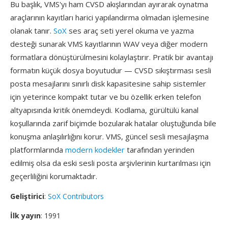
Bu başlık, VMS'yı ham CVSD akışlarından ayırarak oynatma
araçlarının kayıtları harici yapılandırma olmadan işlemesine
olanak tanır.
SoX
ses araç seti yerel okuma ve yazma
desteği sunarak VMS kayıtlarının WAV veya diğer modern
formatlara dönüştürülmesini kolaylaştırır. Pratik bir avantajı
formatın küçük dosya boyutudur — CVSD sıkıştırması sesli
posta mesajlarını sınırlı disk kapasitesine sahip sistemler
için yeterince kompakt tutar ve bu özellik erken telefon
altyapısında kritik önemdeydi. Kodlama, gürültülü kanal
koşullarında zarif biçimde bozularak hatalar oluştuğunda bile
konuşma anlaşılırlığını korur. VMS, güncel sesli mesajlaşma
platformlarında
modern kodekler
tarafından yerinden
edilmiş olsa da eski sesli posta arşivlerinin kurtarılması için
geçerliliğini korumaktadır.
Geliştirici
:
SoX Contributors
İlk yayın
: 1991