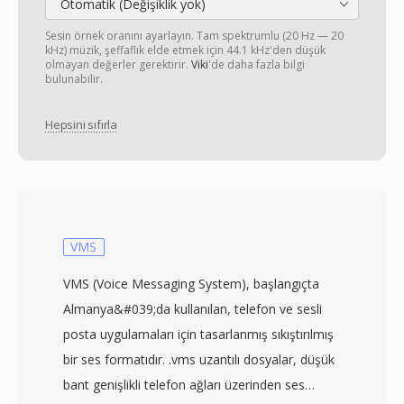
Otomatik (Değişiklik yok)
Sesin örnek oranını ayarlayın. Tam spektrumlu (20 Hz — 20
kHz) müzik, şeffaflık elde etmek için 44.1 kHz'den düşük
olmayan değerler gerektirir.
Viki
'de daha fazla bilgi
bulunabilir.
Hepsini sıfırla
VMS
VMS (Voice Messaging System), başlangıçta
Almanya&#039;da kullanılan, telefon ve sesli
posta uygulamaları için tasarlanmış sıkıştırılmış
bir ses formatıdır. .vms uzantılı dosyalar, düşük
bant genişlikli telefon ağları üzerinden ses