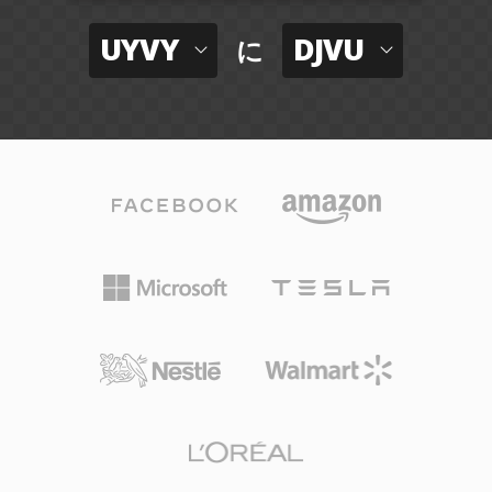
UYVY
DJVU
に