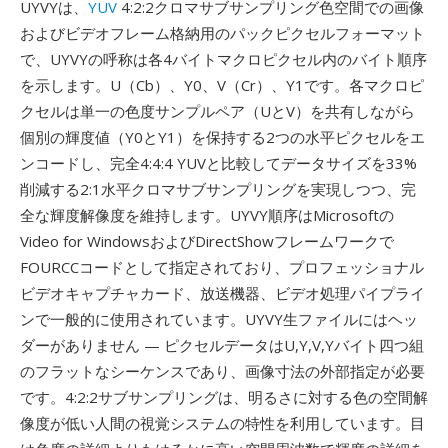
UYVYは、
YUV
4:2:2クロマサブサンプリング色空間での画像
およびビデオフレーム格納用のパックピクセルフォーマット
で、UYVYの呼称は各4バイトマクロピクセル内のバイト順序
を示します。U（Cb）、Y0、V（Cr）、Y1です。各マクロピ
クセルは単一の色度サンプルペア（UとV）を共有しながら
個別の輝度値（Y0とY1）を保持する2つの水平ピクセルをエ
ンコードし、完全4:4:4 YUVと比較してデータサイズを33%
削減する2:1水平クロマサブサンプリングを実現しつつ、完
全な輝度解像度を維持します。UYVY順序はMicrosoftの
Video for WindowsおよびDirectShowフレームワークで
FOURCCコードとして指定されており、プロフェッショナル
ビデオキャプチャカード、放送機器、ビデオ処理パイプライ
ンで一般的に使用されています。UYVY生ファイルにはヘッ
ダーがありません — ピクセルデータはU,Y,V,Yバイト四つ組
のフラットなシーケンスであり、画像寸法の外部指定が必要
です。4:2:2サブサンプリングは、明るさに対する色の空間解
像度が低い人間の視覚システムの特性を利用しています。目