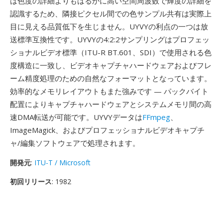
は色度の詳細よりもはるかに高い空間周波数で輝度の詳細を
認識するため、隣接ピクセル間での色サンプル共有は実際上
目に見える品質低下を生じません。UYVYの利点の一つは放
送標準互換性です。UYVYの4:2:2サンプリングはプロフェッ
ショナルビデオ標準（ITU-R BT.601、SDI）で使用される色
度構造に一致し、ビデオキャプチャハードウェアおよびフレ
ーム精度処理のための自然なフォーマットとなっています。
効率的なメモリレイアウトもまた強みです — パックバイト
配置によりキャプチャハードウェアとシステムメモリ間の高
速DMA転送が可能です。UYVYデータは
FFmpeg
、
ImageMagick、およびプロフェッショナルビデオキャプチ
ャ/編集ソフトウェアで処理されます。
開発元
:
ITU-T / Microsoft
初回リリース
: 1982