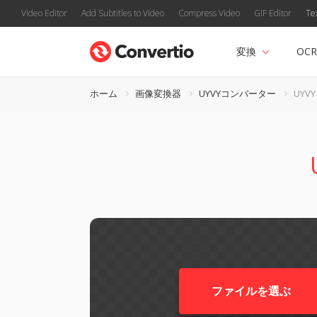
Video Editor
Add Subtitles to Video
Compress Video
GIF Editor
Te
変換
OCR
ホーム
画像変換器
UYVYコンバーター
UYVY
ファイルを選ぶ