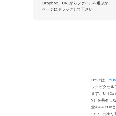
Dropbox、URLからファイルを選ぶか、
ページにドラッグして下さい.
UYVYは、
YU
ックピクセル
ます。U（Cb
V）を共有し
全4:4:4 
つつ、完全な輝度