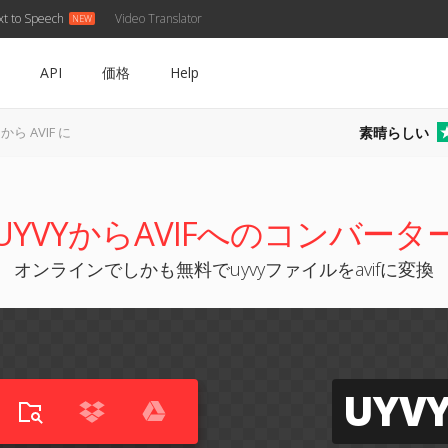
xt to Speech
Video Translator
API
価格
Help
素晴らしい
 から AVIF に
UYVYからAVIFへのコンバータ
オンラインでしかも無料でuyvyファイルをavifに変換
UYV