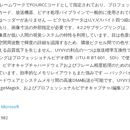
howフレームワークでFOURCCコードとして指定されており、プロフェ
カード、放送機器、ビデオ処理パイプラインで一般的に使用されてい
ヘッダーがありません — ピクセルデータはU,Y,V,Yバイト四つ
あり、画像寸法の外部指定が必要です。4:2:2サブサンプリングは
像度が低い人間の視覚システムの特性を利用しています。目は色度
空間周波数で輝度の詳細を認識するため、隣接ピクセル間での色サ
える品質低下を生じません。UYVYの利点の一つは放送標準互換性で
プリングはプロフェッショナルビデオ標準（ITU-R BT.601、SDI）
、ビデオキャプチャハードウェアおよびフレーム精度処理のための
ています。効率的なメモリレイアウトもまた強みです — パックバ
ードウェアとシステムメモリ間の高速DMA転送が可能です。UYVY
ageMagick、およびプロフェッショナルビデオキャプチャ/編集ソ
 Microsoft
 1982