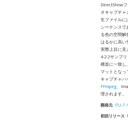
DirectS
オキャプチャ
生ファイルには
シーケンスで
る色の空間解
はるかに高い
実際上目に見
4:2:2サン
構造に一致し
マットとなっ
キャプチャハ
FFmpeg
、Im
理されます。
開発元
:
ITU-T /
初回リリース
: