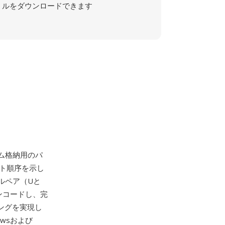
ルをダウンロードできます
ーム格納用のパ
イト順序を示し
ルペア（Uと
ンコードし、完
リングを実現し
owsおよび