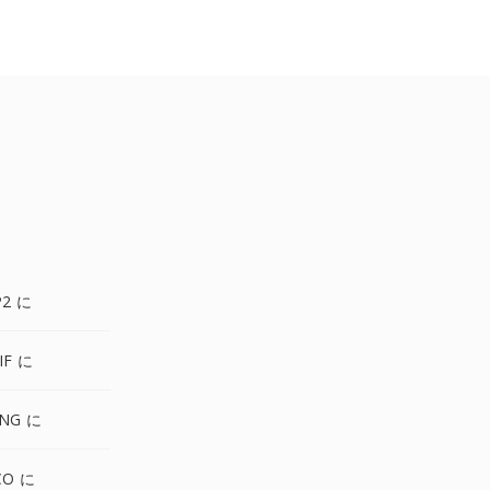
P2 に
IF に
PNG に
CO に