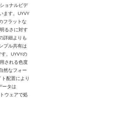
ッショナルビデ
ます。UYVY
組のフラットな
、明るさに対す
の詳細よりも
ンプル共有は
す。UYVYの
で使用される色度
自然なフォー
イト配置により
データは
フトウェアで処