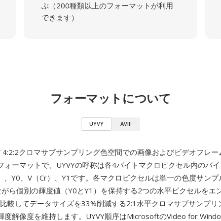
ぶ（200種類以上のフォーマットが利用
できます）
フォーマットについて
UYVY
AVIF
V
4:2:2クロマサブサンプリング色空間での画像およびビデオフレ
フォーマットで、UYVYの呼称は各4バイトマクロピクセル内のバ
）、Y0、V（Cr）、Y1です。各マクロピクセルは単一の色度サンプ
ながら個別の輝度値（Y0とY1）を保持する2つの水平ピクセルをエ
YUVと比較してデータサイズを33%削減する2:1水平クロマサブサンプ
解像度を維持します。UYVY順序はMicrosoftのVideo for Wind