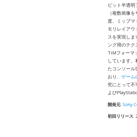
ビット半透明
（複数画像を
度、ミップマ
モリレイアウ
スを実現しま
ング用のテク
TIMフォー
しています。
たコンソール
おり、
ゲーム
究にとって不可欠
よびPlayS
開発元
:
Sony C
初回リリース
: