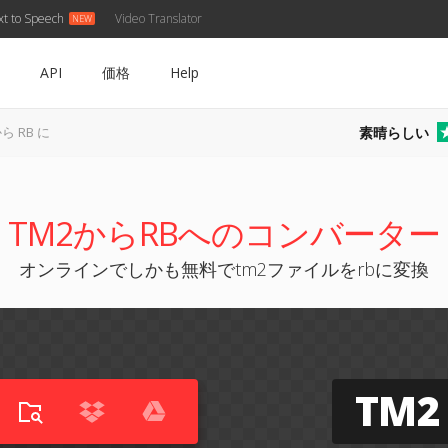
xt to Speech
Video Translator
API
価格
Help
素晴らしい
から RB に
TM2からRBへのコンバーター
オンラインでしかも無料でtm2ファイルをrbに変換
TM2