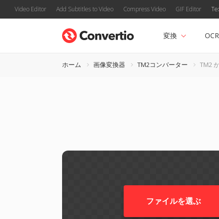
Video Editor
Add Subtitles to Video
Compress Video
GIF Editor
Te
変換
OCR
ホーム
画像変換器
TM2コンバーター
TM2 
ファイルを選ぶ