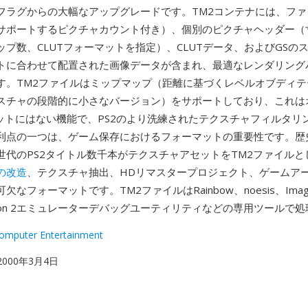
フラグからの大幅なアップグレードです。TM2コンテナには、ファ
サポートするピクチャカウント付き）、個別のピクチャヘッダー（
ップ数、CLUTフォーマットを指定）、CLUTデータ、およびGSの
トに合わせて配置された画像データが含まれ、最適なレンダリング
す。TM2ファイルはミップマップ（距離に基づくレベルオブディテ
スチャの段階的に小さなバージョン）をサポートしており、これは
マットにはない機能で、PS2のより洗練されたテクスチャフィルタリ
利点の一つは、ゲーム保存におけるフォーマットの重要性です。歴
世代のPS2タイトル数千本がテクスチャアセットをTM2ファイルと
の改造
、テクスチャ抽出、HDリマスタープロジェクト、ゲームア
なフォーマットです。TM2ファイルはRainbow、noesis、Image
tation 2エミュレーターデバッグユーティリティなどの専用ツールで
omputer Entertainment
 2000年3月4日