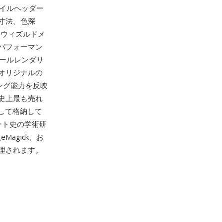
イルヘッダー
寸法、色深
スウィズルドメ
パフォーマン
ールレンダリ
オリジナルの
ング能力を反映
史上最も売れ
して格納して
ート史の学術研
Magick、お
処理されます。