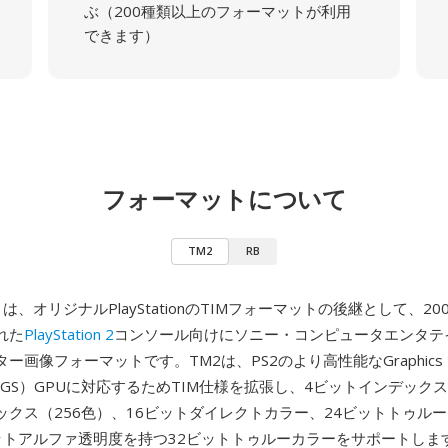
ぶ（200種類以上のフォーマットが利用
できます）
フォーマットについて
TM2
RB
）は、オリジナルPlayStationのTIMフォーマットの後継として、20
れた
PlayStation 2
コンソール向けにソニー・コンピュータエンタテ
ー画像フォーマットです。TM2は、PS2のより高性能なGraphics
izer（GS）GPUに対応するためTIM仕様を拡張し、4ビットインデック
ックス（256色）、16ビットダイレクトカラー、24ビットトゥル
トアルファ透明度を持つ32ビットトゥルーカラーをサポートします 