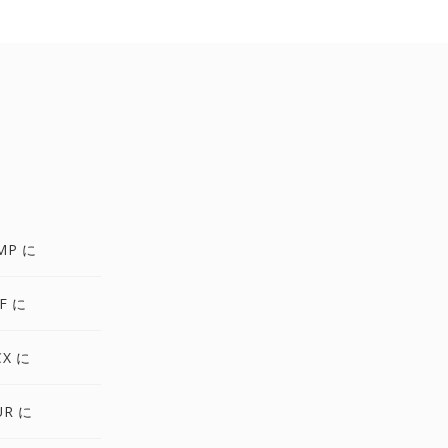
MP に
F に
CX に
UR に