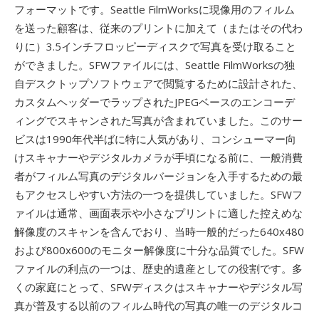
フォーマットです。Seattle FilmWorksに現像用のフィルム
を送った顧客は、従来のプリントに加えて（またはその代わ
りに）3.5インチフロッピーディスクで写真を受け取ること
ができました。SFWファイルには、Seattle FilmWorksの独
自デスクトップソフトウェアで閲覧するために設計された、
カスタムヘッダーでラップされたJPEGベースのエンコーデ
ィングでスキャンされた写真が含まれていました。このサー
ビスは1990年代半ばに特に人気があり、コンシューマー向
けスキャナーやデジタルカメラが手頃になる前に、一般消費
者がフィルム写真のデジタルバージョンを入手するための最
もアクセスしやすい方法の一つを提供していました。SFWフ
ァイルは通常、画面表示や小さなプリントに適した控えめな
解像度のスキャンを含んでおり、当時一般的だった640x480
および800x600のモニター解像度に十分な品質でした。SFW
ファイルの利点の一つは、歴史的遺産としての役割です。多
くの家庭にとって、SFWディスクはスキャナーやデジタル写
真が普及する以前のフィルム時代の写真の唯一のデジタルコ