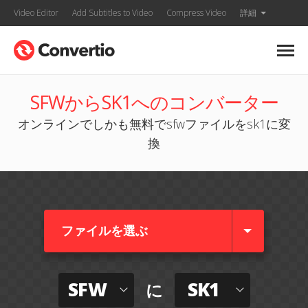
Video Editor
Add Subtitles to Video
Compress Video
詳細
SFWからSK1へのコンバーター
オンラインでしかも無料でsfwファイルをsk1に変
換
ファイルを選ぶ
SFW
SK1
に