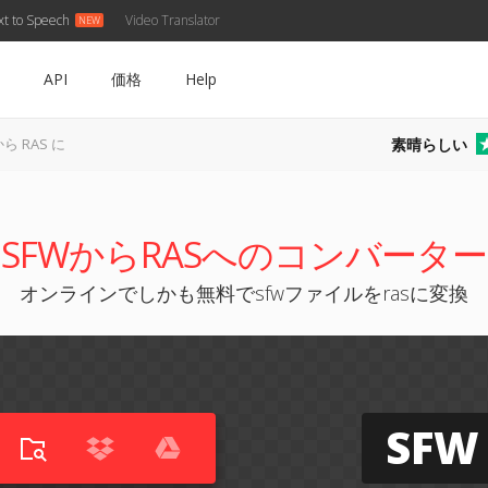
xt to Speech
Video Translator
API
価格
Help
素晴らしい
から RAS に
SFWからRASへのコンバーター
オンラインでしかも無料でsfwファイルをrasに変換
SFW