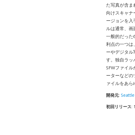
た写真が含ま
向けスキャナ
ージョンを入
ルは通常、画
一般的だった6
利点の一つは
ーやデジタル
す。独自ラッ
SFWファイ
ーターなどの
ァイルをあら
開発元
:
Seattl
初回リリース
: