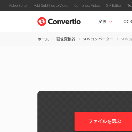
Video Editor
Add Subtitles to Video
Compress Video
GIF Editor
Te
変換
OCR
ホーム
画像変換器
SFWコンバーター
SFW 
ファイルを選ぶ