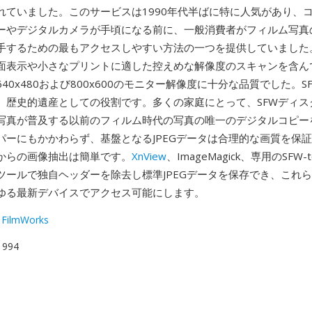
れていました。このサービスは1990年代半ばに特に人気があり、
ーやデジタルカメラが手頃になる前に、一般消費者がフィルム写真
手するための最もアクセスしやすい方法の一つを提供していました。
面表示や小さなプリントに適した控えめな解像度のスキャンを含ん
40x480および800x600のモニター解像度に十分な品質でした。S
、歴史的遺産としての役割です。多くの家庭にとって、SFWディス
写真が普及する以前のフィルム時代の写真の唯一のデジタルコピー
パーにもかかわらず、基盤となるJPEGデータは合理的な画質を保
ルからの画像抽出は簡単です。
XnView
、ImageMagick、専用のSFW-
ツールで独自ヘッダーを除去し標準JPEGデータを保存でき、これ
ゆる最新デバイスでアクセス可能にします。
e FilmWorks
 1994