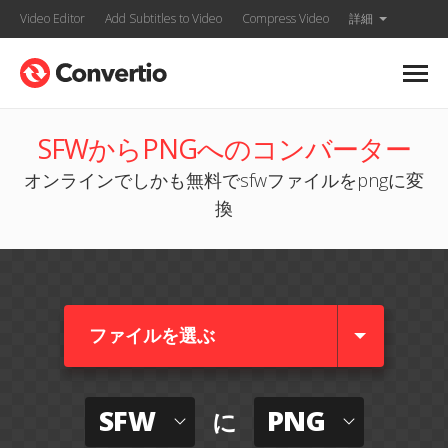
Video Editor
Add Subtitles to Video
Compress Video
詳細
SFWからPNGへのコンバーター
オンラインでしかも無料でsfwファイルをpngに変
換
ファイルを選ぶ
SFW
PNG
に