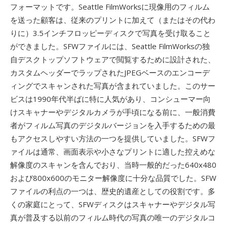
フォーマットです。Seattle FilmWorksに現像用のフィルム
を送った顧客は、従来のプリントに加えて（またはその代わ
りに）3.5インチフロッピーディスクで写真を受け取ること
ができました。SFWファイルには、Seattle FilmWorksの独
自デスクトップソフトウェアで閲覧するために設計された、
カスタムヘッダーでラップされたJPEGベースのエンコーデ
ィングでスキャンされた写真が含まれていました。このサー
ビスは1990年代半ばに特に人気があり、コンシューマー向
けスキャナーやデジタルカメラが手頃になる前に、一般消費
者がフィルム写真のデジタルバージョンを入手するための最
もアクセスしやすい方法の一つを提供していました。SFWフ
ァイルは通常、画面表示や小さなプリントに適した控えめな
解像度のスキャンを含んでおり、当時一般的だった640x480
および800x600のモニター解像度に十分な品質でした。SFW
ファイルの利点の一つは、歴史的遺産としての役割です。多
くの家庭にとって、SFWディスクはスキャナーやデジタル写
真が普及する以前のフィルム時代の写真の唯一のデジタルコ