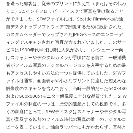
を送った顧客は、従来のプリントに加えて（またはその代わ
りに）3.5インチフロッピーディスクで写真を受け取ること
ができました。SFWファイルには、Seattle FilmWorksの独
自デスクトップソフトウェアで閲覧するために設計された、
カスタムヘッダーでラップされたJPEGベースのエンコーデ
ィングでスキャンされた写真が含まれていました。このサー
ビスは1990年代半ばに特に人気があり、コンシューマー向
けスキャナーやデジタルカメラが手頃になる前に、一般消費
者がフィルム写真のデジタルバージョンを入手するための最
もアクセスしやすい方法の一つを提供していました。SFWフ
ァイルは通常、画面表示や小さなプリントに適した控えめな
解像度のスキャンを含んでおり、当時一般的だった640x480
および800x600のモニター解像度に十分な品質でした。SFW
ファイルの利点の一つは、歴史的遺産としての役割です。多
くの家庭にとって、SFWディスクはスキャナーやデジタル写
真が普及する以前のフィルム時代の写真の唯一のデジタルコ
ピーを表しています。独自ラッパーにもかかわらず、基盤と