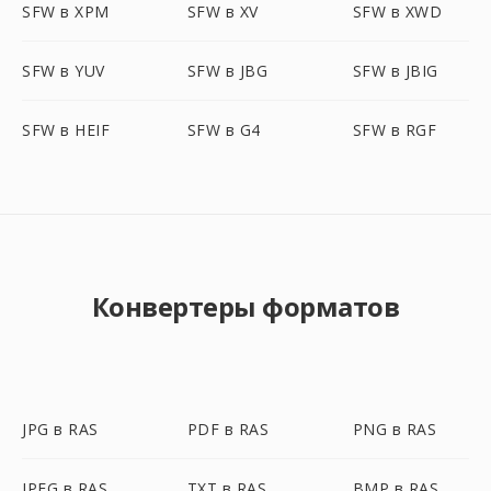
SFW в XPM
SFW в XV
SFW в XWD
SFW в YUV
SFW в JBG
SFW в JBIG
SFW в HEIF
SFW в G4
SFW в RGF
Конвертеры форматов
JPG в RAS
PDF в RAS
PNG в RAS
JPEG в RAS
TXT в RAS
BMP в RAS