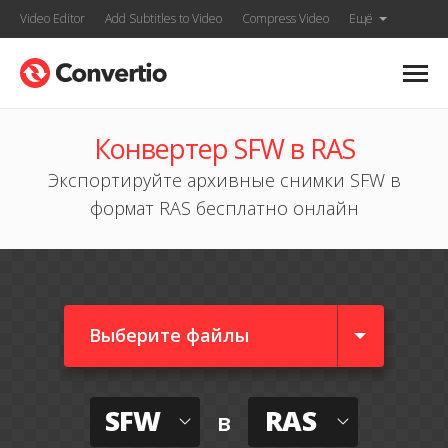
Video Editor
Add Subtitles to Video
Compress Video
Ещё
Конвертер SFW в RAS
Экспортируйте архивные снимки SFW в
формат RAS бесплатно онлайн
Выберите файлы
SFW
RAS
в