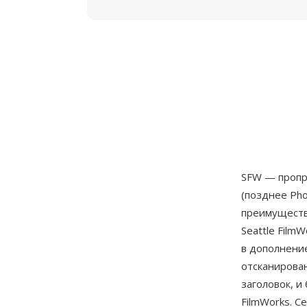
SFW — пропр
(позднее Pho
преимуществе
Seattle Film
в дополнени
отсканирова
заголовок, и
FilmWorks. С