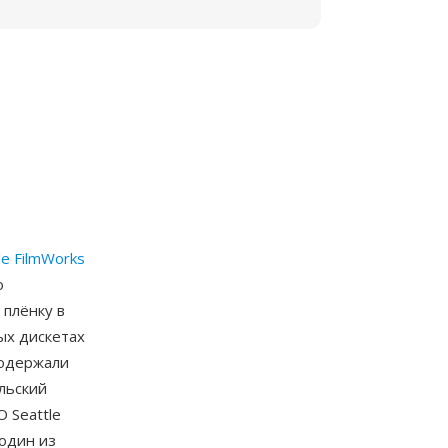
le FilmWorks
о
 плёнку в
ых дискетах
содержали
льский
 Seattle
 один из