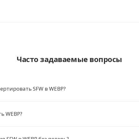
Часто задаваемые вопросы
вертировать SFW в WEBP?
ть WEBP?
я SFW в WEBP без потерь?