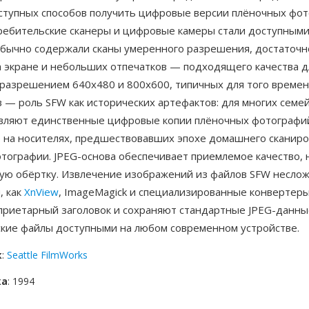
ступных способов получить цифровые версии плёночных фо
требительские сканеры и цифровые камеры стали доступными
бычно содержали сканы умеренного разрешения, достаточн
а экране и небольших отпечатков — подходящего качества д
 разрешением 640x480 и 800x600, типичных для того времен
 — роль SFW как исторических артефактов: для многих семе
вляют единственные цифровые копии плёночных фотографий
 на носителях, предшествовавших эпохе домашнего сканиро
тографии. JPEG-основа обеспечивает приемлемое качество, 
ую обёртку. Извлечение изображений из файлов SFW неслож
, как
XnView
, ImageMagick и специализированные конвертеры
приетарный заголовок и сохраняют стандартные JPEG-данные
ские файлы доступными на любом современном устройстве.
к
:
Seattle FilmWorks
ка
: 1994