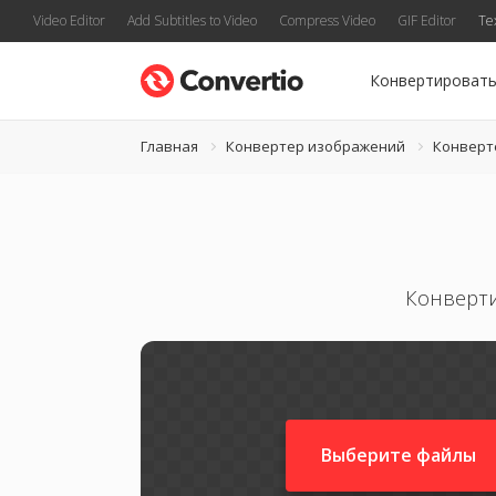
Video Editor
Add Subtitles to Video
Compress Video
GIF Editor
Te
Конвертироват
Главная
Конвертер изображений
Конверт
Конверти
Выберите файлы