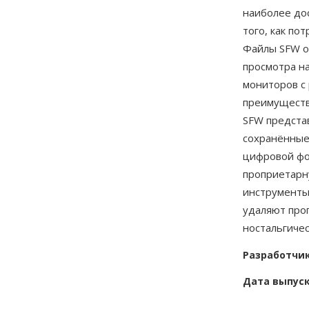
наиболее до
того, как по
Файлы SFW о
просмотра н
мониторов с
преимуществ
SFW предста
сохранённые
цифровой фо
проприетарн
инструменты
удаляют про
ностальгиче
Разработчи
Дата выпус