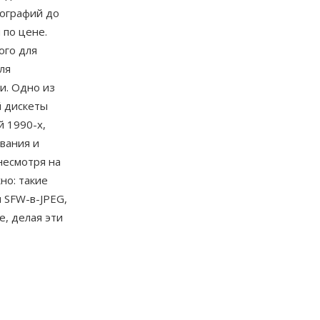
тографий до
 по цене.
ого для
ля
и. Одно из
й дискеты
 1990-х,
вания и
несмотря на
но: такие
 SFW-в-JPEG,
, делая эти