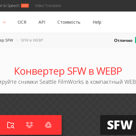
xt to Speech
Video Translator
ь
OCR
API
Стоимость
Help
Отлично
ер SFW
SFW в WEBP
Конвертер SFW в WEBP
руйте снимки Seattle FilmWorks в компактный WE
SFW