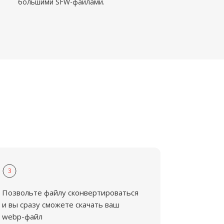
большими SFW-файлами.
3
Позвольте файлу сконвертироваться
и вы сразу сможете скачать ваш
webp-файл