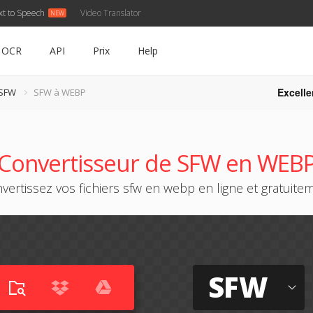
xt to Speech
Video Translator
OCR
API
Prix
Help
Excelle
 SFW
SFW à WEBP
Convertisseur de SFW en WEB
vertissez vos fichiers sfw en webp en ligne et gratuite
SFW