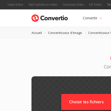
Video Editor
Add Subtitles to Video
Compress Video
GIF Editor
Te
Convertir
Accueil
Convertisseur d'image
Convertisseur
Con
Choisir les fichiers