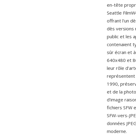
en-tête propri
Seattle FilmW
offrant l'un 
dès versions 
public et les
contenaient t
sûr écran et 
640x480 et 80
leur rôle d'a
représentent 
1990, préserv
et de la phot
d'image raiso
fichiers SFW 
SFW-vers-JPEG
données JPEG 
moderne.