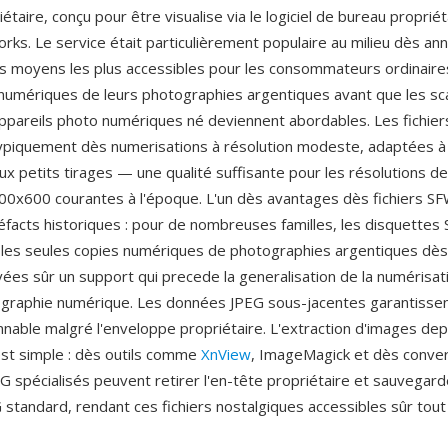
étaire, conçu pour être visualise via le logiciel de bureau proprié
orks. Le service était particulièrement populaire au milieu dès a
dès moyens les plus accessibles pour les consommateurs ordinaire
numériques de leurs photographies argentiques avant que les s
 appareils photo numériques né deviennent abordables. Les fichie
ypiquement dès numerisations à résolution modeste, adaptées à l
àux petits tirages — une qualité suffisante pour les résolutions d
0x600 courantes à l'époque. L'un dès avantages dès fichiers SF
rtéfacts historiques : pour de nombreuses familles, les disquettes
les seules copies numériques de photographies argentiques dè
ées sûr un support qui precede la generalisation de la numérisati
ographie numérique. Les données JPEG sous-jacentes garantissen
nnable malgré l'enveloppe propriétaire. L'extraction d'images dep
est simple : dès outils comme
XnView
, ImageMagick et dès conver
 spécialisés peuvent retirer l'en-tête propriétaire et sauvegard
standard, rendant ces fichiers nostalgiques accessibles sûr tout