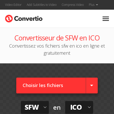
Video Editor
Add Subtitles to Video
Compress Video
Plus
Convertisseur de SFW en ICO
Convertissez vos fichiers sfw en ico en ligne et
gratuitement
Choisir les fichiers
SFW
ICO
en