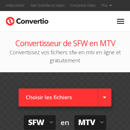
Video Editor
Add Subtitles to Video
Compress Video
Plus
Convertisseur de SFW en MTV
Convertissez vos fichiers sfw en mtv en ligne et
gratuitement
Choisir les fichiers
SFW
MTV
en