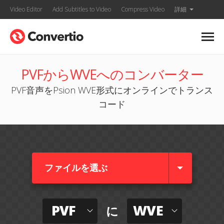
Video Editor
Add Subtitles to Video
Compress Video
詳細
PVFからWVEへのコンバーター
PVF音声をPsion WVE形式にオンラインでトランス
コード
ファイルを選ぶ
PVF
WVE
に