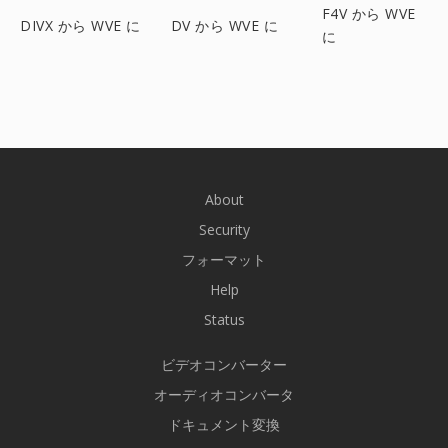
F4V から WVE
DIVX から WVE に
DV から WVE に
に
About
Security
フォーマット
Help
Status
ビデオコンバーター
オーディオコンバータ
ドキュメント変換