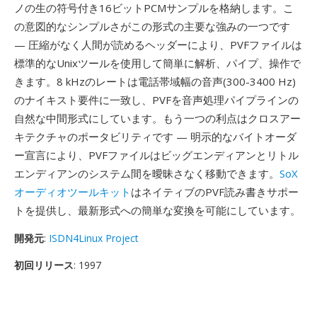
ノの生の符号付き16ビットPCMサンプルを格納します。こ
の意図的なシンプルさがこの形式の主要な強みの一つです
— 圧縮がなく人間が読めるヘッダーにより、PVFファイルは
標準的なUnixツールを使用して簡単に解析、パイプ、操作で
きます。8 kHzのレートは電話帯域幅の音声(300-3400 Hz)
のナイキスト要件に一致し、PVFを音声処理パイプラインの
自然な中間形式にしています。もう一つの利点はクロスアー
キテクチャのポータビリティです — 明示的なバイトオーダ
ー宣言により、PVFファイルはビッグエンディアンとリトル
エンディアンのシステム間を曖昧さなく移動できます。
SoX
オーディオツールキット
はネイティブのPVF読み書きサポー
トを提供し、最新形式への簡単な変換を可能にしています。
開発元
:
ISDN4Linux Project
初回リリース
: 1997