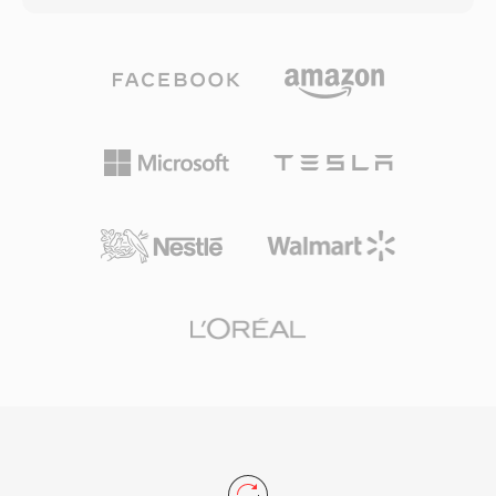
チャのポータビリティです — 明示的なバイトオ
を提供します。積極的な心理音響モデリングに依
ーダー宣言により、PVFファイルはビッグエンデ
存する競合コーデックとは異なり、DTSは各チャ
ィアンとリトルエンディアンのシステム間を曖昧
ンネルにより高いデータ予算を割り当て、より繊
さなく移動できます。SoXオーディオツールキッ
細な空間ディテールと低レベルのダイナミクスを
トはネイティブのPVF読み書きサポートを提供
保存します。この形式はサブバンドADPCMとベ
し、最新形式への簡単な変換を可能にしていま
クトル量子化を組み合わせてオーディオをエンコ
す。
ードし、知覚的に豊かなサウンドフィールドを生
成します。拡張バリアントのDTS-HD Master
Audioは、24ビット/192 kHzまでのビットパーフ
ェクトな精度のためのロスレス拡張レイヤーを追
加します。主な強みには、AVレシーバー、ゲー
ムコンソール、車載インフォテインメントシステ
ム全体での幅広いハードウェア採用と、ディスク
やストリームの軽微な不具合をマスクする堅牢な
エラー隠蔽が含まれます。物理メディアやハイエ
ンドストリーミング向けのサラウンドサウンドコ