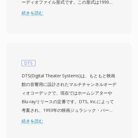
ーディオファイル形式です。この形式は1990年
代後半のヨーロッパのISDNエコシステムから生
続きを読む
まれました。当時、Linuxサーバーがデジタル
ISDN回線を通じてPBXや留守番電話の役割をま
すます担うようになっていました。PVFファイル
は、データ形式とバイトオーダーを指定する最小
限のプレーンテキストヘッダーに先行された、
8000 Hzモノの生の符号付き16ビットPCMサン
DTS
プルを格納します。この意図的なシンプルさがこ
DTS(Digital Theater Systems)は、もともと映画
の形式の主要な強みの一つです — 圧縮がなく人
館の音響用に設計されたマルチチャンネルオーデ
間が読めるヘッダーにより、PVFファイルは標準
ィオコーデックで、現在ではホームシアターや
的なUnixツールを使用して簡単に解析、パイプ、
Blu-rayリリースの定番です。DTS, Inc.によって
操作できます。8 kHzのレートは電話帯域幅の音
考案され、1993年の映画ジュラシック・パーク
声(300-3400 Hz)のナイキスト要件に一致し、
と共に初めて劇場公開されたこの技術は、通常
続きを読む
PVFを音声処理パイプラインの自然な中間形式に
768 kbpsから1.5 Mbpsのビットレートで最大5.1
しています。もう一つの利点はクロスアーキテク
チャンネルのディスクリートサラウンドサウンド