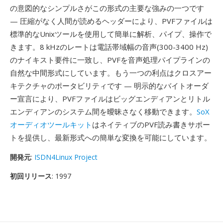
の意図的なシンプルさがこの形式の主要な強みの一つです
— 圧縮がなく人間が読めるヘッダーにより、PVFファイルは
標準的なUnixツールを使用して簡単に解析、パイプ、操作で
きます。8 kHzのレートは電話帯域幅の音声(300-3400 Hz)
のナイキスト要件に一致し、PVFを音声処理パイプラインの
自然な中間形式にしています。もう一つの利点はクロスアー
キテクチャのポータビリティです — 明示的なバイトオーダ
ー宣言により、PVFファイルはビッグエンディアンとリトル
エンディアンのシステム間を曖昧さなく移動できます。
SoX
オーディオツールキット
はネイティブのPVF読み書きサポー
トを提供し、最新形式への簡単な変換を可能にしています。
開発元
:
ISDN4Linux Project
初回リリース
: 1997