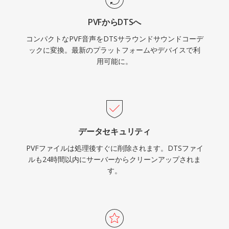
ンテンツを扱う方にとって、DTSはスタジオミッ
PVFからDTSへ
クスからリビングルームまでの実績ある経路を提
コンパクトなPVF音声をDTSサラウンドサウンドコーデ
供します。
ックに変換。最新のプラットフォームやデバイスで利
用可能に。
データセキュリティ
PVFファイルは処理後すぐに削除されます。DTSファイ
ルも24時間以内にサーバーからクリーンアップされま
す。