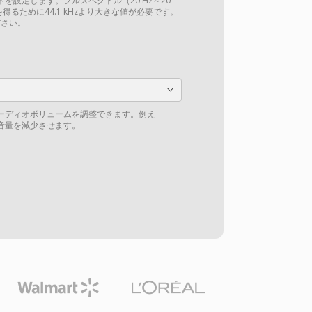
を設定します。フルスペクトル（20 Hz～20
得るために44.1 kHzより大きな値が必要です。
さい。
ーディオボリュームを調整できます。例え
の音量を減少させます。