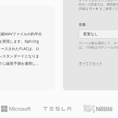
格納します。この意図的な
オーディオのサンプルレート
kHz）の音楽では、透明度を
す — 圧縮がなく人間が
詳細は
ウィキ
をご参照くだ
的なUnixツールを使用
 kHzのレートは電話帯域
音量:
件に一致し、PVFを音声処理
c)は、非圧縮WAVファイルの約半分
変更なし
す。もう一つの利点はク
します。Xiph.Org
デシベル数を選択して、オ
— 明示的なバイトオーダ
ば、-10dBは10デシベル
リリースされたFLACは、ロ
ディアンとリトルエンデ
ンスタンダードとなりま
す。SoXオーディオツ
クに線形予測を適用して
すべてリセット
ポートを提供し、最新形
利用したRiceパーティ
タを破棄することなく強力
度と最大655 kHzの
音の要件を超えていま
ートフォン、カーステレ
のデスクトップメディアアプ
します。Tidalや