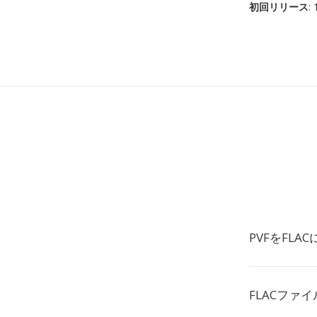
初回リリース
:
PVFをFL
FLACファ