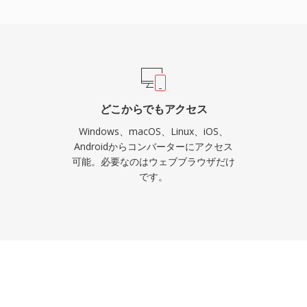
サービスはロスレスティアに
る業界の信頼を裏付けてい
た利点があります。第一
単位で復元できます。第
による組み込みメタデータ
整理します。第三に、オ
どこからでもアクセス
ヤリティが不要で、開発
Windows、macOS、Linux、iOS、
り除きます。
Androidからコンバーターにアクセス
可能。必要なのはウェブブラウザだけ
です。