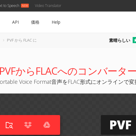
xt to Speech
Video Translator
API
価格
Help
素晴らしい
PVF から FLAC に
PVFからFLACへのコンバータ
ortable Voice Format音声をFLAC形式にオンラインで
PVF