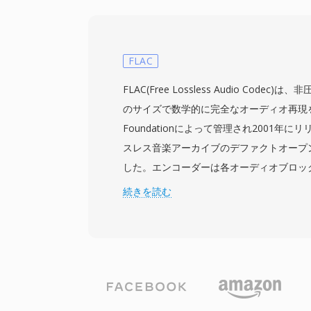
の生の符号付き16ビットPCMサンプルを
シンプルさがこの形式の主要な強みの一つで
読めるヘッダーにより、PVFファイルは標準
して簡単に解析、パイプ、操作できます。8
FLAC
幅の音声(300-3400 Hz)のナイキスト要
FLAC(Free Lossless Audio Code
パイプラインの自然な中間形式にしていま
のサイズで数学的に完全なオーディオ再現を実現
ロスアーキテクチャのポータビリティです 
Foundationによって管理され2001年に
ー宣言により、PVFファイルはビッグエン
スレス音楽アーカイブのデファクトオープ
ィアンのシステム間を曖昧さなく移動できま
した。エンコーダーは各オーディオブロッ
ールキットはネイティブのPVF読み書きサ
モデル化し、その後、予測誤差の統計分布を
続きを読む
式への簡単な変換を可能にしています。
ショニングで残差を符号化します — デー
な圧縮を実現します。最大32ビットのビット深
サンプルレートをサポートし、ハイレゾ録
す。ハードウェアサポートは広範で、スマ
オ、Blu-rayプレーヤー、事実上すべて
リケーションがFLACをネイティブにデコード