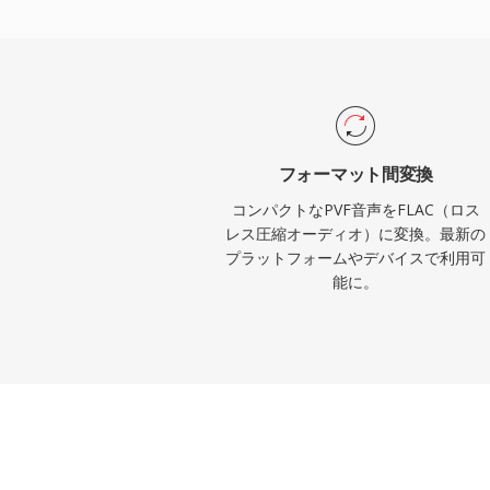
Amazon Musicなどのストリーミング
FLACを使用しており、コーデックに対す
ます。FLACを魅力的にする3つの際立っ
に、デコード時に元の信号を完全にビット
二に、Vorbisコメントとアルバムアート
がサイドカーファイルなしでライブラリを
フォーマット間変換
ープンソースライセンスにより特許やロイ
コンパクトなPVF音声をFLAC（ロス
者やハードウェアベンダーの法的障壁を取
レス圧縮オーディオ）に変換。最新の
プラットフォームやデバイスで利用可
能に。