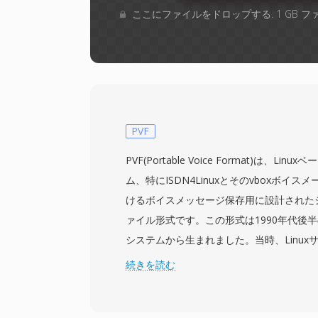
ここにファイルをドロップする. 1 GB 
PVF
PVF(Portable Voice Format)は、L
ム、特にISDN4Linuxとそのvboxボイ
けるボイスメッセージ保存用に設計された
ァイル形式です。この形式は1990年代後半
システムから生まれました。当時、Linuxサ
回線を通じてPBXや留守番電話の役割をま
続きを読む
いました。PVFファイルは、データ形式と
る最小限のプレーンテキストヘッダーに先行さ