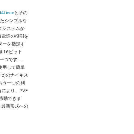
4Linux
とその
れたシンプルな
コシステムか
守番電話の役割を
ダーを指定す
き16ビット
一つです —
使用して簡単
Hz)のナイキス
もう一つの利
により、PVF
移動できま
、最新形式への