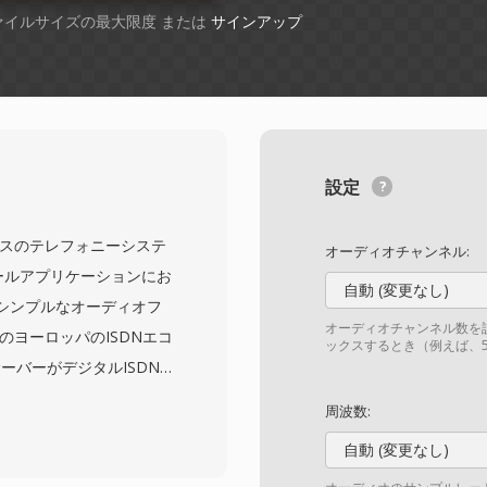
ファイルサイズの最大限度 または
サインアップ
設定
inuxベースのテレフォニーシステ
オーディオチャンネル:
スメールアプリケーションにお
自動 (変更なし)
シンプルなオーディオフ
オーディオチャンネル数を
のヨーロッパのISDNエコ
ックスするとき（例えば、5
ーバーがデジタルISDN
すます担うようになって
周波数:
バイトオーダーを指定す
自動 (変更なし)
れた、8000 Hzモノ