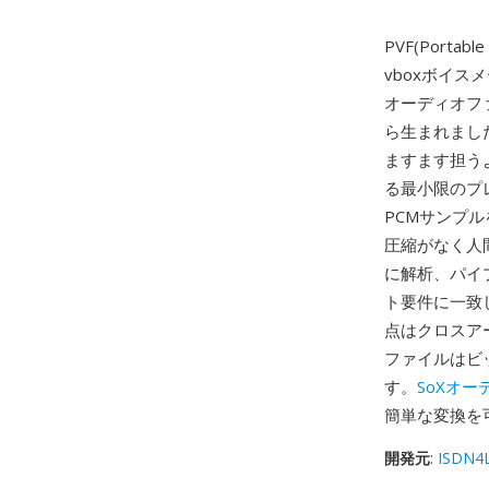
PVF(Porta
vboxボイ
オーディオフ
ら生まれました
ますます担う
る最小限のプ
PCMサンプ
圧縮がなく人
に解析、パイプ
ト要件に一致
点はクロスア
ファイルはビ
す。
SoXオ
簡単な変換を
開発元
:
ISDN4L