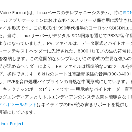
ble Voice Format)は、Linuxベースのテレフォニーシステム、特に
ISDN
スメールアプリケーションにおけるボイスメッセージ保存用に設計さ
ァイル形式です。この形式は1990年代後半のヨーロッパのISDNエ
。当時、LinuxサーバーがデジタルISDN回線を通じてPBXや留
ようになっていました。PVFファイルは、データ形式とバイトオー
レーンテキストヘッダーに先行された、8000 Hzモノの生の符号付
ルを格納します。この意図的なシンプルさがこの形式の主要な強みの
間が読めるヘッダーにより、PVFファイルは標準的なUnixツールを
、操作できます。8 kHzのレートは電話帯域幅の音声(300-3400 
し、PVFを音声処理パイプラインの自然な中間形式にしています。
ーキテクチャのポータビリティです — 明示的なバイトオーダー宣言
ッグエンディアンとリトルエンディアンのシステム間を曖昧さなく
ーディオツールキット
はネイティブのPVF読み書きサポートを提供し
可能にしています。
inux Project