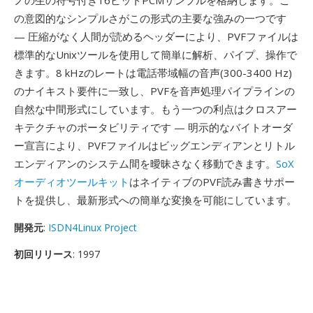
ノの生の符号付き16ビットPCMサンプルを格納します。こ
の意図的なシンプルさがこの形式の主要な強みの一つです
— 圧縮がなく人間が読めるヘッダーにより、PVFファイルは
標準的なUnixツールを使用して簡単に解析、パイプ、操作で
きます。8 kHzのレートは電話帯域幅の音声(300-3400 Hz)
のナイキスト要件に一致し、PVFを音声処理パイプラインの
自然な中間形式にしています。もう一つの利点はクロスアー
キテクチャのポータビリティです — 明示的なバイトオーダ
ー宣言により、PVFファイルはビッグエンディアンとリトル
エンディアンのシステム間を曖昧さなく移動できます。
SoX
オーディオツールキット
はネイティブのPVF読み書きサポー
トを提供し、最新形式への簡単な変換を可能にしています。
開発元
:
ISDN4Linux Project
初回リリース
: 1997