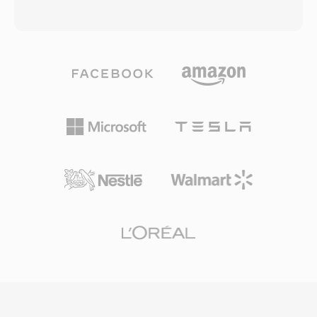
しています。もう一つの利点はクロスアーキテク
ンツはチャンク構造で整理され、マーカー、楽器
チャのポータビリティです — 明示的なバイトオ
定義、コメントなどのメタデータも格納できま
ーダー宣言により、PVFファイルはビッグエンデ
す。macOSのプロフェッショナルオーディオエ
ィアンとリトルエンディアンのシステム間を曖昧
ンジニアは、編集やマスタリングの全段階を通じ
さなく移動できます。SoXオーディオツールキッ
てビットパーフェクトな忠実度が保証されるた
トはネイティブのPVF読み書きサポートを提供
め、AIFFを頻繁に使用します。重要な利点の一
し、最新形式への簡単な変換を可能にしていま
つは、世代劣化がゼロであることです — MP3や
す。
AACと異なり、繰り返し保存しても信号が劣化し
ません。もう一つの強みは、Logic Proや
GarageBandなどAppleのプロフェッショナルツ
ールとのシームレスな統合で、AIFFはネイティ
ブの作業形式として機能します。コンテナは最大
32ビットまでの複数のサンプルレートとビット
深度をサポートし、CD品質の仕様を超えるハイ
レゾワークフローにも対応します。ストレージ効
率よりもロスレスの整合性を優先する方にとっ