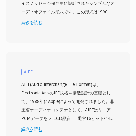
イスメッセージ保存用に設計されたシンプルなオ
ーディオファイル形式です。この形式は1990年
代後半のヨーロッパのISDNエコシステムから生
続きを読む
まれました。当時、Linuxサーバーがデジタル
ISDN回線を通じてPBXや留守番電話の役割をま
すます担うようになっていました。PVFファイル
は、データ形式とバイトオーダーを指定する最小
限のプレーンテキストヘッダーに先行された、
8000 Hzモノの生の符号付き16ビットPCMサン
AIFF
プルを格納します。この意図的なシンプルさがこ
AIFF(Audio Interchange File Format)は、
の形式の主要な強みの一つです — 圧縮がなく人
Electronic ArtsのIFF規格を構造設計の基礎とし
間が読めるヘッダーにより、PVFファイルは標準
て、1988年にAppleによって開発されました。非
的なUnixツールを使用して簡単に解析、パイプ、
圧縮オーディオコンテナとして、AIFFはリニア
操作できます。8 kHzのレートは電話帯域幅の音
PCMデータをフルCD品質 — 通常16ビット/44.1
声(300-3400 Hz)のナイキスト要件に一致し、
kHz — で保存し、非可逆エンコードなしで元の
続きを読む
PVFを音声処理パイプラインの自然な中間形式に
録音のすべてのディテールを維持します。コンテ