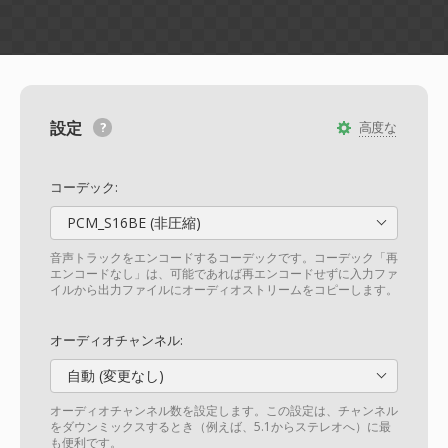
設定
高度な
コーデック:
PCM_S16BE (非圧縮)
音声トラックをエンコードするコーデックです。コーデック「再
エンコードなし」は、可能であれば再エンコードせずに入力ファ
イルから出力ファイルにオーディオストリームをコピーします。
オーディオチャンネル:
自動 (変更なし)
オーディオチャンネル数を設定します。この設定は、チャンネル
をダウンミックスするとき（例えば、5.1からステレオへ）に最
も便利です。