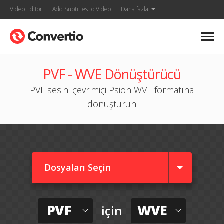
Video Editor
Add Subtitles to Video
Daha fazla
PVF - WVE Dönüştürücü
PVF sesini çevrimiçi Psion WVE formatına
dönüştürün
Dosyaları Seçin
PVF
WVE
için