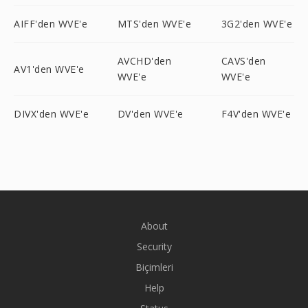
AIFF'den WVE'e
MTS'den WVE'e
3G2'den WVE'e
AVCHD'den
CAVS'den
AV1'den WVE'e
WVE'e
WVE'e
DIVX'den WVE'e
DV'den WVE'e
F4V'den WVE'e
About
Security
Biçimleri
Help