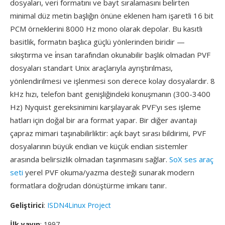
dosyaları, veri formatını ve bayt sıralamasını belirten
minimal düz metin başlığın önüne eklenen ham işaretli 16 bit
PCM örneklerini 8000 Hz mono olarak depolar. Bu kasıtlı
basitlik, formatın başlıca güçlü yönlerinden biridir —
sıkıştırma ve i̇nsan tarafından okunabilir başlık olmadan PVF
dosyaları standart Unix araçlarıyla ayrıştırılması,
yönlendirilmesi ve işlenmesi son derece kolay dosyalardır. 8
kHz hızı, telefon bant genişliğindeki konuşmanın (300-3400
Hz) Nyquist gereksinimini karşılayarak PVF'yı ses işleme
hatları için doğal bir ara format yapar. Bir diğer avantajı
çapraz mimari taşınabilirliktir: açık bayt sırası bildirimi, PVF
dosyalarının büyük endian ve küçük endian sistemler
arasında belirsizlik olmadan taşınmasını sağlar.
SoX ses araç
seti
yerel PVF okuma/yazma desteği sunarak modern
formatlara doğrudan dönüştürme imkanı tanır.
Geliştirici
:
ISDN4Linux Project
İlk yayın
: 1997