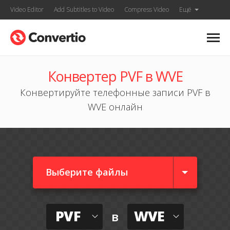
Video Editor
Add Subtitles to Video
Compress Video
Ещё
Конвертер PVF в WVE
Конвертируйте телефонные записи PVF в
WVE онлайн
Выберите файлы
PVF
WVE
в