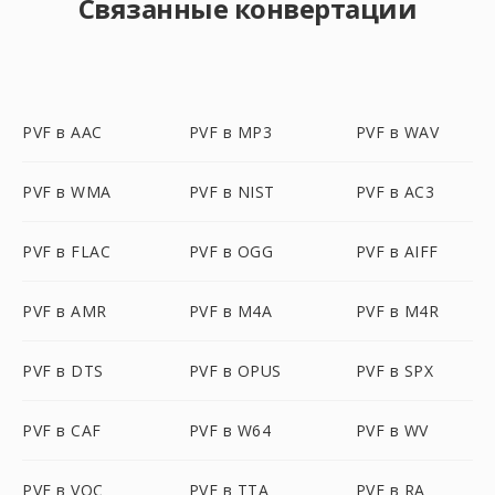
Связанные конвертации
PVF в AAC
PVF в MP3
PVF в WAV
PVF в WMA
PVF в NIST
PVF в AC3
PVF в FLAC
PVF в OGG
PVF в AIFF
PVF в AMR
PVF в M4A
PVF в M4R
PVF в DTS
PVF в OPUS
PVF в SPX
PVF в CAF
PVF в W64
PVF в WV
PVF в VOC
PVF в TTA
PVF в RA