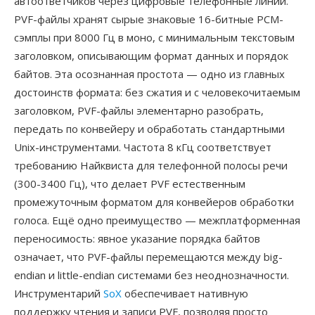
автоответчиков через цифровые телефонные линии.
PVF-файлы хранят сырые знаковые 16-битные PCM-
сэмплы при 8000 Гц в моно, с минимальным текстовым
заголовком, описывающим формат данных и порядок
байтов. Эта осознанная простота — одно из главных
достоинств формата: без сжатия и с человекочитаемым
заголовком, PVF-файлы элементарно разобрать,
передать по конвейеру и обработать стандартными
Unix-инструментами. Частота 8 кГц соответствует
требованию Найквиста для телефонной полосы речи
(300-3400 Гц), что делает PVF естественным
промежуточным форматом для конвейеров обработки
голоса. Ещё одно преимущество — межплатформенная
переносимость: явное указание порядка байтов
означает, что PVF-файлы перемещаются между big-
endian и little-endian системами без неоднозначности.
Инструментарий
SoX
обеспечивает нативную
поддержку чтения и записи PVF, позволяя просто