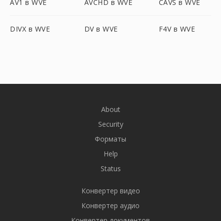
AV1 в WVE
AVCHD в WVE
CAVS в WVE
DIVX в WVE
DV в WVE
F4V в WVE
About
Security
Форматы
Help
Status
Конвертер видео
Конвертер аудио
Конвертер документов