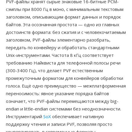
PVF-файлы хранят сырые знаковые 16-битные PCM-
сэмплы при 8000 Гц в моно, с минимальным текстовым
заголовком, описывающим формат данных и порядок
байтов. Эта осознанная простота — одно из главных
достоинств формата: без сжатия и с человекочитаемым
заголовком, PVF-файлы элементарно разобрать,
передать по конвейеру и обработать стандартными
Unix-инструментами. Частота 8 кГц соответствует
требованию Найквиста для телефонной полосы речи
(300-3400 Гц), что делает PVF естественным
промежуточным форматом для конвейеров обработки
голоса. Ещё одно преимущество — межплатформенная
переносимость: явное указание порядка байтов
означает, что PVF-файлы перемещаются между big-
endian и little-endian системами без неоднозначности.
Инструментарий
SoX
обеспечивает нативную
поддержку чтения и записи PVF, позволяя просто
конвертировать в современные форматы.