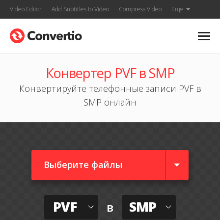
Video Editor
Add Subtitles to Video
Compress Video
Ещё
Конвертер PVF в SMP
Конвертируйте телефонные записи PVF в
SMP онлайн
Выберите файлы
PVF
SMP
в