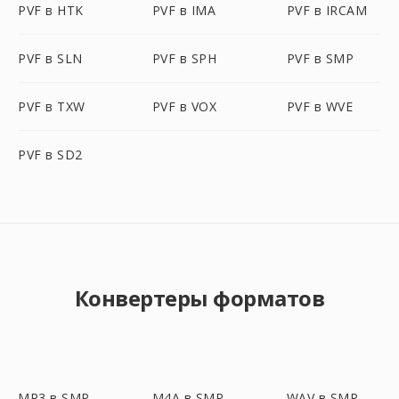
PVF в HTK
PVF в IMA
PVF в IRCAM
PVF в SLN
PVF в SPH
PVF в SMP
PVF в TXW
PVF в VOX
PVF в WVE
PVF в SD2
Конвертеры форматов
MP3 в SMP
M4A в SMP
WAV в SMP