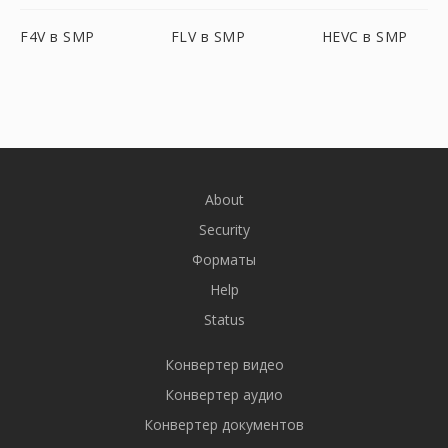
F4V в SMP
FLV в SMP
HEVC в SMP
About
Security
Форматы
Help
Status
Конвертер видео
Конвертер аудио
Конвертер документов