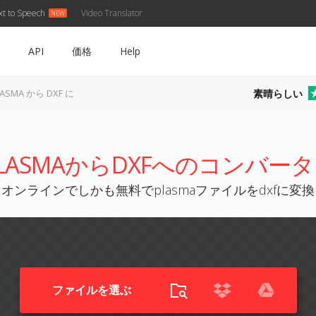
xt to Speech
Video Translator
API
価格
Help
素晴らしい
LASMA から DXF に
LASMAからDXFへのコンバー
オンラインでしかも無料でplasmaファイルをdxfに変換
ファイルを選ぶ