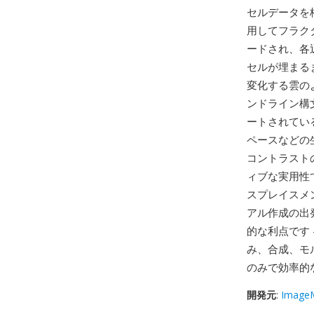
セルデータを
用してフラク
ードされ、各
セルが埋まる
変化する雲のよ
ンドライン構文（例
ートされてい
ペースなどの
コントラスト
ィブな実用性
スプレイスメ
アル作成の出発
的な利点です 
み、合成、モ
のみで効率的
開発元
:
ImageM