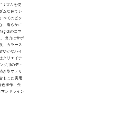
ゴリズムを使
ダムな色でシ
すべてのピク
な、滑らかに
gickのコマ
び出され、出力はサポ
度、カラース
鮮やかなハイ
はクリエイテ
リング用のディ
続き型マテリ
統合もまた実用
（色操作、歪
コマンドライン