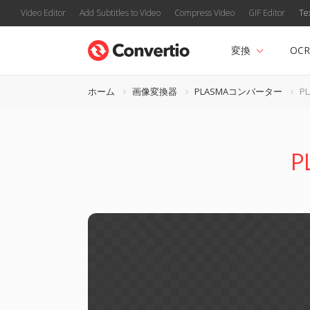
Video Editor
Add Subtitles to Video
Compress Video
GIF Editor
Te
変換
OCR
ホーム
画像変換器
PLASMAコンバーター
P
P