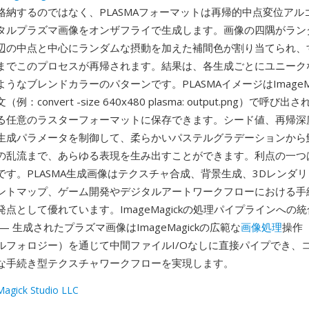
格納するのではなく、PLASMAフォーマットは再帰的中点変位アル
タルプラズマ画像をオンザフライで生成します。画像の四隅がラン
辺の中点と中心にランダムな摂動を加えた補間色が割り当てられ、
までこのプロセスが再帰されます。結果は、各生成ごとにユニーク
うなブレンドカラーのパターンです。PLASMAイメージはImageMa
：convert -size 640x480 plasma: output.png）で呼
る任意のラスターフォーマットに保存できます。シード値、再帰深
生成パラメータを制御して、柔らかいパステルグラデーションから
の乱流まで、あらゆる表現を生み出すことができます。利点の一つ
です。PLASMA生成画像はテクスチャ合成、背景生成、3Dレンダ
ントマップ、ゲーム開発やデジタルアートワークフローにおける手
点として優れています。ImageMagickの処理パイプラインへの
— 生成されたプラズマ画像はImageMagickの広範な
画像処理
操作
ルフォロジー）を通じて中間ファイルI/Oなしに直接パイプでき、
な手続き型テクスチャワークフローを実現します。
agick Studio LLC