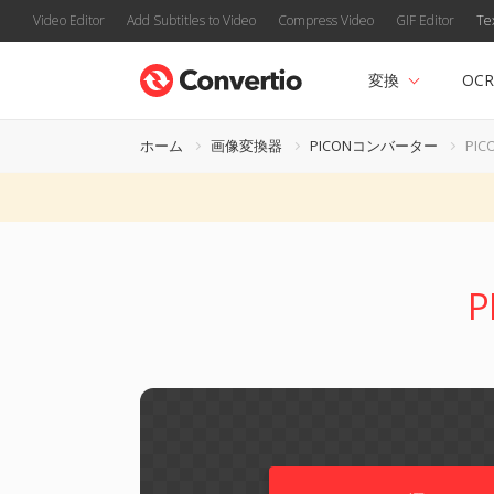
Video Editor
Add Subtitles to Video
Compress Video
GIF Editor
Te
変換
OCR
ホーム
画像変換器
PICONコンバーター
PIC