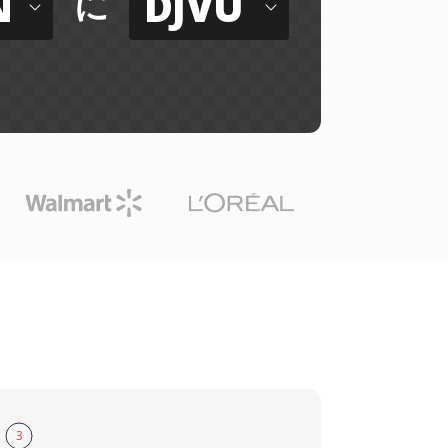
N
DJVU
に
3