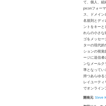
て、個人、組
piconフォ
ス、ドメイン
名規則とディ
ントをキーとした
れらの小さな画
ゴをメッセー
ターの現代的
ションの視覚的
ージに送信者
ンなメールク
準となっている
持つあらゆるシ
レイユーティ
でオンライン
開発元
:
Steve K