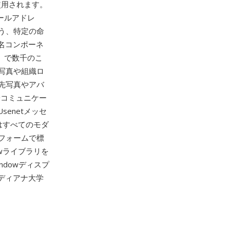
使用されます。
メールアドレ
う、特定の命
ン名コンポーネ
pm）で数千のこ
の写真や組織ロ
先写真やアバ
子コミュニケー
enetメッセ
はすべてのモダ
フォームで標
owライブラリを
indowディスプ
ンディアナ大学