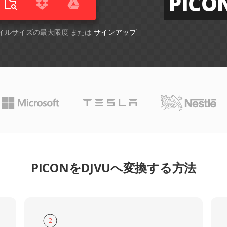
PICO
ファイルサイズの最大限度 または
サインアップ
PICONをDJVUへ変換する方法
2