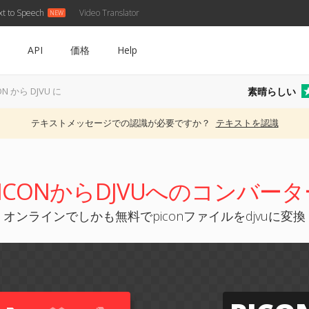
xt to Speech
Video Translator
API
価格
Help
素晴らしい
ON から DJVU に
テキストメッセージでの認識が必要ですか？
テキストを認識
PICONからDJVUへのコンバータ
オンラインでしかも無料でpiconファイルをdjvuに変換