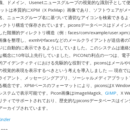
織、ドメイン、Usenetニュースグループの視覚的な識別子として
ーマットは本質的にXPM（X PixMap）画像であり、ソフトウェアが
名、ニュースグループ名に基づいて適切なアイコンを検索できるよ
レクトリ構造で保存されています。piconsデータベースはドメイ
階層的ディレクトリ構造（例：faces/com/example/user.x
像を整理し、exmhやfacesなどのメールクライアントが送信者
ジに自動的に表示できるようにしていました。このシステムは連絡
な概念に10年以上先行していました。PICONの利点の一つは、電
アイデンティティにおける先駆的な役割です。piconsはメールやUs
の視覚的表現を表示するべきという考えを導入しました — 現在で
ライアント、メッセージングアプリ、ソーシャルメディアプラット
概念です。XPMベースのフォーマットにより、piconsはX Wind
ステムで表示可能です。Picon画像はImageMagick、
GIMP
、X W
リティでサポートされており、歴史的なpiconsデータベースはイ
アーカイブされています。
inzler