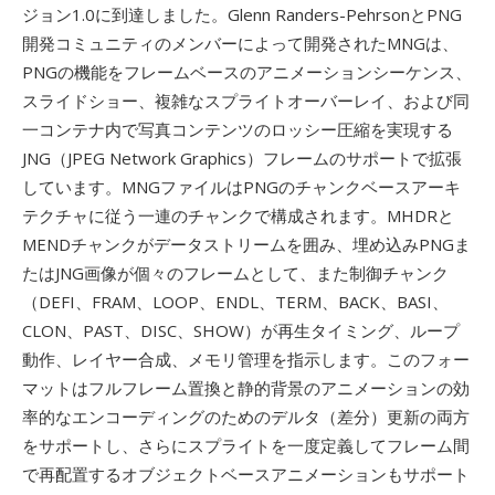
ジョン1.0に到達しました。Glenn Randers-PehrsonとPNG
開発コミュニティのメンバーによって開発されたMNGは、
PNGの機能をフレームベースのアニメーションシーケンス、
スライドショー、複雑なスプライトオーバーレイ、および同
一コンテナ内で写真コンテンツのロッシー圧縮を実現する
JNG（JPEG Network Graphics）フレームのサポートで拡張
しています。MNGファイルはPNGのチャンクベースアーキ
テクチャに従う一連のチャンクで構成されます。MHDRと
MENDチャンクがデータストリームを囲み、埋め込みPNGま
たはJNG画像が個々のフレームとして、また制御チャンク
（DEFI、FRAM、LOOP、ENDL、TERM、BACK、BASI、
CLON、PAST、DISC、SHOW）が再生タイミング、ループ
動作、レイヤー合成、メモリ管理を指示します。このフォー
マットはフルフレーム置換と静的背景のアニメーションの効
率的なエンコーディングのためのデルタ（差分）更新の両方
をサポートし、さらにスプライトを一度定義してフレーム間
で再配置するオブジェクトベースアニメーションもサポート