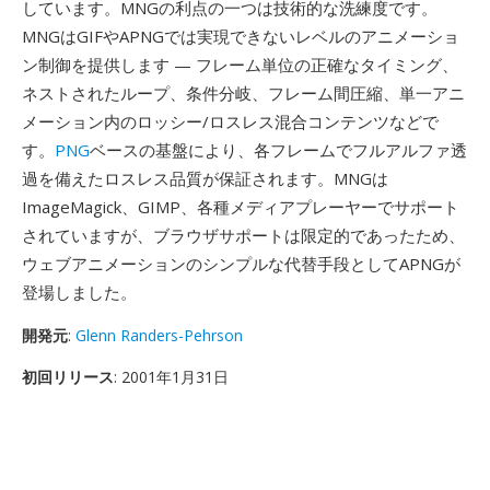
しています。MNGの利点の一つは技術的な洗練度です。
MNGはGIFやAPNGでは実現できないレベルのアニメーショ
ン制御を提供します — フレーム単位の正確なタイミング、
ネストされたループ、条件分岐、フレーム間圧縮、単一アニ
メーション内のロッシー/ロスレス混合コンテンツなどで
す。
PNG
ベースの基盤により、各フレームでフルアルファ透
過を備えたロスレス品質が保証されます。MNGは
ImageMagick、GIMP、各種メディアプレーヤーでサポート
されていますが、ブラウザサポートは限定的であったため、
ウェブアニメーションのシンプルな代替手段としてAPNGが
登場しました。
開発元
:
Glenn Randers-Pehrson
初回リリース
: 2001年1月31日