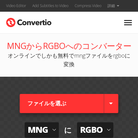
Video Editor
Add Subtitles to Video
Compress Video
詳細
MNGからRGBOへのコンバーター
オンラインでしかも無料でmngファイルをrgboに
変換
ファイルを選ぶ
MNG
RGBO
に