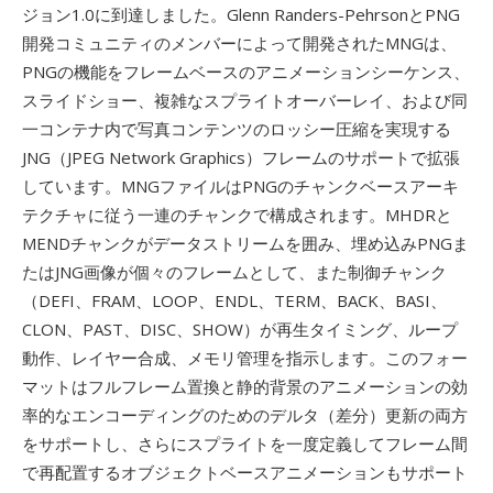
ジョン1.0に到達しました。Glenn Randers-PehrsonとPNG
開発コミュニティのメンバーによって開発されたMNGは、
PNGの機能をフレームベースのアニメーションシーケンス、
スライドショー、複雑なスプライトオーバーレイ、および同
一コンテナ内で写真コンテンツのロッシー圧縮を実現する
JNG（JPEG Network Graphics）フレームのサポートで拡張
しています。MNGファイルはPNGのチャンクベースアーキ
テクチャに従う一連のチャンクで構成されます。MHDRと
MENDチャンクがデータストリームを囲み、埋め込みPNGま
たはJNG画像が個々のフレームとして、また制御チャンク
（DEFI、FRAM、LOOP、ENDL、TERM、BACK、BASI、
CLON、PAST、DISC、SHOW）が再生タイミング、ループ
動作、レイヤー合成、メモリ管理を指示します。このフォー
マットはフルフレーム置換と静的背景のアニメーションの効
率的なエンコーディングのためのデルタ（差分）更新の両方
をサポートし、さらにスプライトを一度定義してフレーム間
で再配置するオブジェクトベースアニメーションもサポート