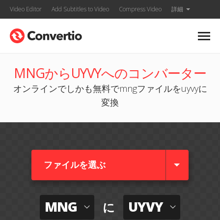
Video Editor
Add Subtitles to Video
Compress Video
詳細
MNGからUYVYへのコンバーター
オンラインでしかも無料でmngファイルをuyvyに
変換
ファイルを選ぶ
MNG
UYVY
に