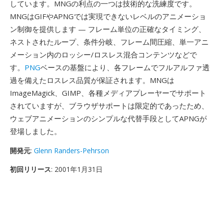
しています。MNGの利点の一つは技術的な洗練度です。
MNGはGIFやAPNGでは実現できないレベルのアニメーショ
ン制御を提供します — フレーム単位の正確なタイミング、
ネストされたループ、条件分岐、フレーム間圧縮、単一アニ
メーション内のロッシー/ロスレス混合コンテンツなどで
す。
PNG
ベースの基盤により、各フレームでフルアルファ透
過を備えたロスレス品質が保証されます。MNGは
ImageMagick、GIMP、各種メディアプレーヤーでサポート
されていますが、ブラウザサポートは限定的であったため、
ウェブアニメーションのシンプルな代替手段としてAPNGが
登場しました。
開発元
:
Glenn Randers-Pehrson
初回リリース
: 2001年1月31日