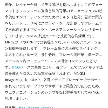
動作、レイヤー合成、メモリ管理を指示します。このフォー
マットはフルフレーム置換と静的背景のアニメーションの効
率的なエンコーディングのためのデルタ（差分）更新の両方
をサポートし、さらにスプライトを一度定義してフレーム間
で再配置するオブジェクトベースアニメーションもサポート
しています。MNGの利点の一つは技術的な洗練度です。
MNGはGIFやAPNGでは実現できないレベルのアニメーショ
ン制御を提供します — フレーム単位の正確なタイミング、
ネストされたループ、条件分岐、フレーム間圧縮、単一アニ
メーション内のロッシー/ロスレス混合コンテンツなどで
す。
PNG
ベースの基盤により、各フレームでフルアルファ透
過を備えたロスレス品質が保証されます。MNGは
ImageMagick、GIMP、各種メディアプレーヤーでサポート
されていますが、ブラウザサポートは限定的であったため、
ウェブアニメーションのシンプルな代替手段としてAPNGが
登場しました。
開発元
:
Glenn Randers-Pehrson