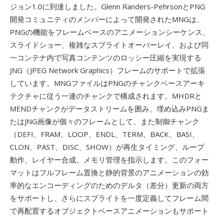
ジョン1.0に到達しました。Glenn Randers-PehrsonとPNG
開発コミュニティのメンバーによって開発されたMNGは、
PNGの機能をフレームベースのアニメーションシーケンス、
スライドショー、複雑なスプライトオーバーレイ、および同
一コンテナ内で写真コンテンツのロッシー圧縮を実現する
JNG（JPEG Network Graphics）フレームのサポートで拡張
しています。MNGファイルはPNGのチャンクベースアーキ
テクチャに従う一連のチャンクで構成されます。MHDRと
MENDチャンクがデータストリームを囲み、埋め込みPNGま
たはJNG画像が個々のフレームとして、また制御チャンク
（DEFI、FRAM、LOOP、ENDL、TERM、BACK、BASI、
CLON、PAST、DISC、SHOW）が再生タイミング、ループ
動作、レイヤー合成、メモリ管理を指示します。このフォー
マットはフルフレーム置換と静的背景のアニメーションの効
率的なエンコーディングのためのデルタ（差分）更新の両方
をサポートし、さらにスプライトを一度定義してフレーム間
で再配置するオブジェクトベースアニメーションもサポート