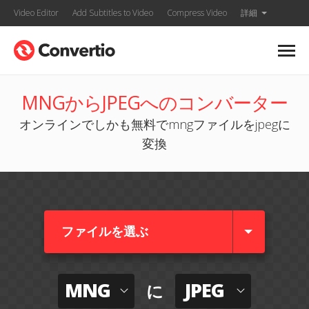
Video Editor
Add Subtitles to Video
Compress Video
詳細
MNGからJPEGへのコンバーター
オンラインでしかも無料でmngファイルをjpegに
変換
ファイルを選ぶ
MNG
JPEG
に