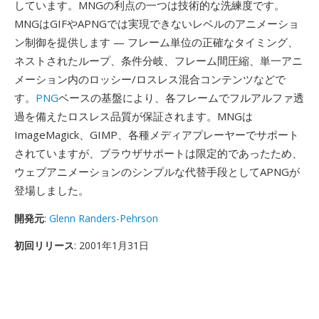
しています。MNGの利点の一つは技術的な洗練度です。
MNGはGIFやAPNGでは実現できないレベルのアニメーショ
ン制御を提供します — フレーム単位の正確なタイミング、
ネストされたループ、条件分岐、フレーム間圧縮、単一アニ
メーション内のロッシー/ロスレス混合コンテンツなどで
す。
PNG
ベースの基盤により、各フレームでフルアルファ透
過を備えたロスレス品質が保証されます。MNGは
ImageMagick、GIMP、各種メディアプレーヤーでサポート
されていますが、ブラウザサポートは限定的であったため、
ウェブアニメーションのシンプルな代替手段としてAPNGが
登場しました。
開発元
:
Glenn Randers-Pehrson
初回リリース
: 2001年1月31日