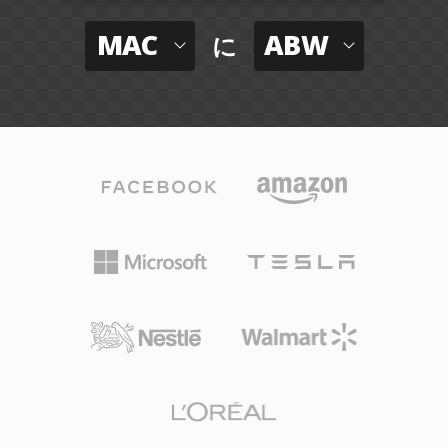
MAC
ABW
に