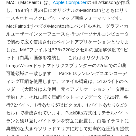
MAC（MacPaint）は、
Apple Computer
のBill Atkinsonが作成
し、1984年1月24日にオリジナルのMacintoshとともにリリ
ースされたモノクロビットマップ画像フォーマットです。
MacPaintはすべてのMacintoshにバンドルされ、グラフィカ
ルユーザーインターフェースを持つパーソナルコンピュータ
で初めて広く使用されたペイントアプリケーションとなりま
した。MACファイルは576x720ピクセルの固定解像度で1ビ
ット（白黒）画像を格納し — これはオリジナルの
ImageWriterドットマトリクスプリンターの72dpiでの印刷
可能領域に一致します — PackBitsランレングスエンコーデ
ィング圧縮を使用します。ファイル構造は、512バイトのヘ
ッダー（大部分は未使用、元々アプリケーションデータ用に
予約）と、それに続く圧縮ビットマップデータ（720行、各
行72バイト、1行あたり576ピクセル、1バイトあたり8ピク
セル）で構成されています。PackBits方式はリテラルバイト
ランと繰り返しバイトランを交互に配置し、白黒イラストに
典型的な大きなソリッドエリアに対して効率的な圧縮を提供