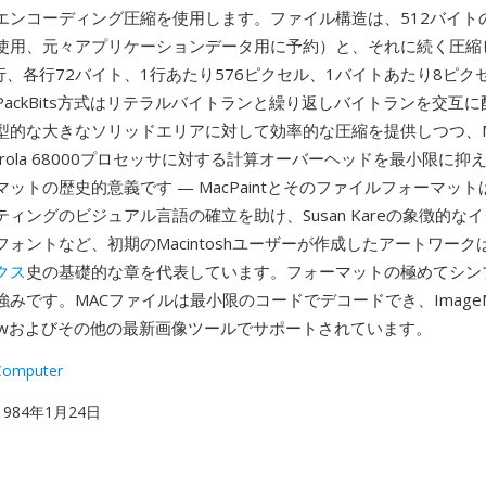
エンコーディング圧縮を使用します。ファイル構造は、512バイト
使用、元々アプリケーションデータ用に予約）と、それに続く圧縮
行、各行72バイト、1行あたり576ピクセル、1バイトあたり8ピク
ackBits方式はリテラルバイトランと繰り返しバイトランを交互
的な大きなソリッドエリアに対して効率的な圧縮を提供しつつ、Maci
Motorola 68000プロセッサに対する計算オーバーヘッドを最小限に
ットの歴史的意義です — MacPaintとそのファイルフォーマッ
ィングのビジュアル言語の確立を助け、Susan Kareの象徴的な
ォントなど、初期のMacintoshユーザーが作成したアートワーク
クス
史の基礎的な章を代表しています。フォーマットの極めてシン
みです。MACファイルは最小限のコードでデコードでき、ImageMa
Viewおよびその他の最新画像ツールでサポートされています。
Computer
 1984年1月24日