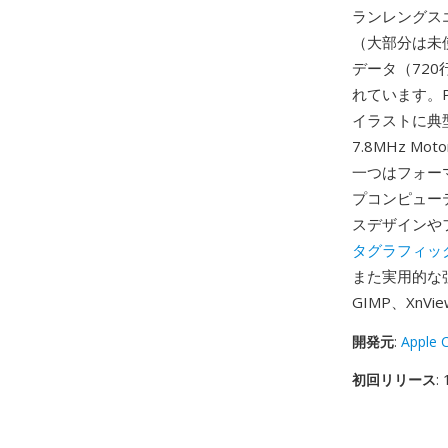
ランレングス
（大部分は未
データ（720
れています。P
イラストに典型
7.8MHz 
一つはフォーマ
プコンピューテ
スデザインやフ
タグラフィッ
また実用的な強
GIMP、Xn
開発元
:
Apple 
初回リリース
: