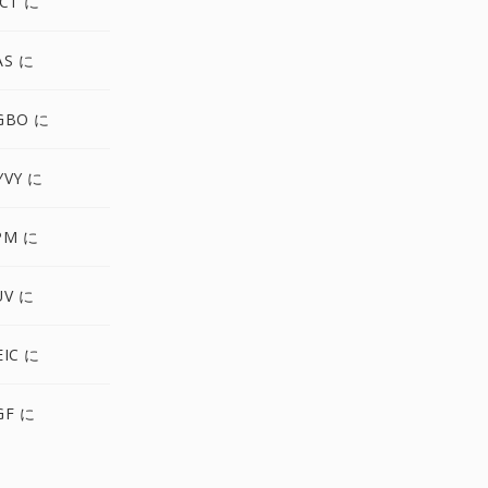
CT に
AS に
GBO に
YVY に
PM に
UV に
IC に
GF に