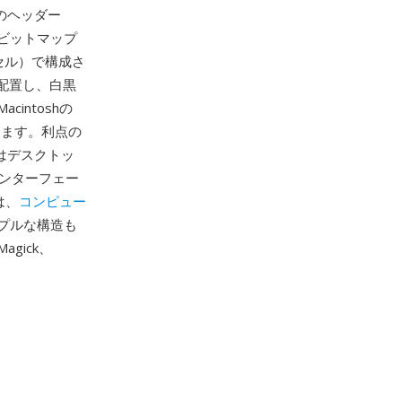
のヘッダー
ビットマップ
セル）で構成さ
に配置し、白黒
ntoshの
抑えます。利点の
トはデスクトッ
インターフェー
は、
コンピュー
プルな構造も
gick、