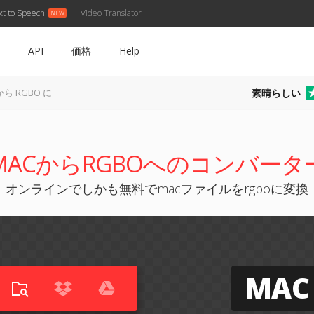
xt to Speech
Video Translator
API
価格
Help
素晴らしい
から RGBO に
MACからRGBOへのコンバータ
オンラインでしかも無料でmacファイルをrgboに変換
MAC