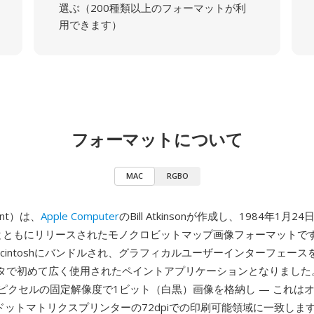
選ぶ（200種類以上のフォーマットが利
用できます）
フォーマットについて
MAC
RGBO
int）は、
Apple Computer
のBill Atkinsonが作成し、1984年1月
oshとともにリリースされたモノクロビットマップ画像フォーマットです。M
cintoshにバンドルされ、グラフィカルユーザーインターフェー
タで初めて広く使用されたペイントアプリケーションとなりました。
20ピクセルの固定解像度で1ビット（白黒）画像を格納し — これは
terドットマトリクスプリンターの72dpiでの印刷可能領域に一致します — 