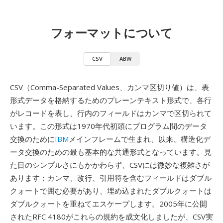
フォーマットについて
CSV
ABW
CSV（Comma-Separated Values、カンマ区切り値）は、表
形式データを格納するためのプレーンテキスト形式で、各行
がレコードを表し、行内のフィールドはカンマで区切られて
います。この形式は1970年代初頭にプログラム間のデータ
交換のために
IBM
メインフレームで生まれ、以来、構造化デ
ータ交換のための最も基本的な共通形式となっています。見
た目のシンプルさにもかかわらず、CSVには微妙な複雑さが
あります：カンマ、改行、引用符を含むフィールドはダブル
クォートで囲む必要があり、埋め込まれたダブルクォートは
ダブルクォートを重ねてエスケープします。2005年に公開
されたRFC 4180がこれらの規約を成文化しましたが、CSV実