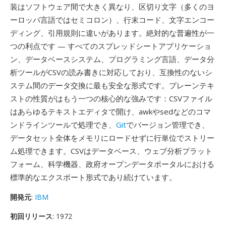
装はソフトウェア間で大きく異なり、区切り文字（多くのヨ
ーロッパ言語ではセミコロン）、行末コード、文字エンコー
ディング、引用規則に違いがあります。絶対的な普遍性が一
つの利点です — すべてのスプレッドシートアプリケーショ
ン、データベースシステム、プログラミング言語、データ分
析ツールがCSVの読み書きに対応しており、互換性のないシ
ステム間のデータ交換に最も安全な形式です。プレーンテキ
ストの性質がはもう一つの核心的な強みです：CSVファイル
はあらゆるテキストエディタで開け、awkやsedなどのコマ
ンドラインツールで処理でき、
Git
でバージョン管理でき、
データセット全体をメモリにロードせずに行単位でストリー
ム処理できます。CSVはデータベース、ウェブ分析プラット
フォーム、科学機器、政府オープンデータポータルにおける
標準的なエクスポート形式であり続けています。
開発元
:
IBM
初回リリース
: 1972