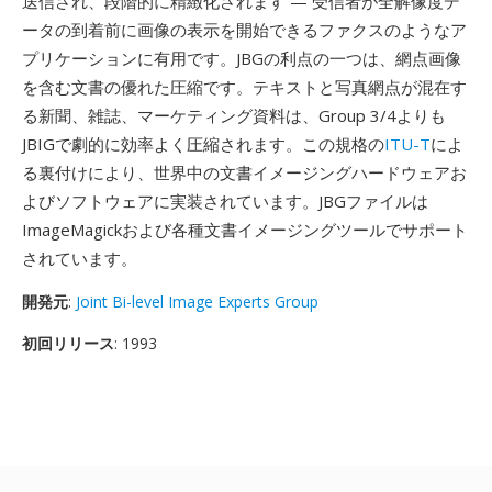
送信され、段階的に精緻化されます — 受信者が全解像度デ
ータの到着前に画像の表示を開始できるファクスのようなア
プリケーションに有用です。JBGの利点の一つは、網点画像
を含む文書の優れた圧縮です。テキストと写真網点が混在す
る新聞、雑誌、マーケティング資料は、Group 3/4よりも
JBIGで劇的に効率よく圧縮されます。この規格の
ITU-T
によ
る裏付けにより、世界中の文書イメージングハードウェアお
よびソフトウェアに実装されています。JBGファイルは
ImageMagickおよび各種文書イメージングツールでサポート
されています。
開発元
:
Joint Bi-level Image Experts Group
初回リリース
: 1993