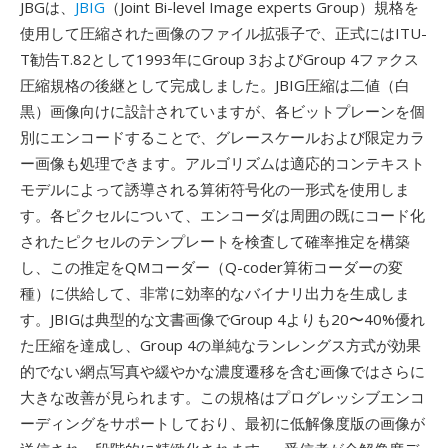
JBGは、
JBIG
（Joint Bi-level Image experts Group）規格を
使用して圧縮された画像のファイル拡張子で、正式にはITU-
T勧告T.82として1993年にGroup 3およびGroup 4ファクス
圧縮規格の後継として完成しました。JBIG圧縮は二値（白
黒）画像向けに設計されていますが、各ビットプレーンを個
別にエンコードすることで、グレースケールおよび限定カラ
ー画像も処理できます。アルゴリズムは適応的コンテキスト
モデルによって誘導される算術符号化の一形式を使用しま
す。各ピクセルについて、エンコーダは周囲の既にコード化
されたピクセルのテンプレートを検査して確率推定を構築
し、この推定をQMコーダー（Q-coder算術コーダーの変
種）に供給して、非常に効率的なバイナリ出力を生成しま
す。JBIGは典型的な文書画像でGroup 4よりも20〜40%優れ
た圧縮を達成し、Group 4の単純なランレングス方式が効果
的でない網点写真や緩やかな濃度遷移を含む画像ではさらに
大きな改善が見られます。この規格はプログレッシブエンコ
ーディングをサポートしており、最初に低解像度版の画像が