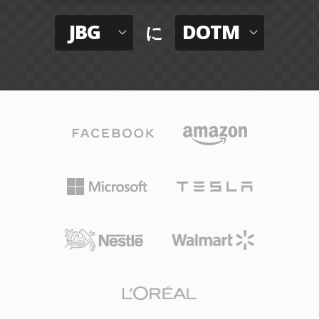
JBG
DOTM
に