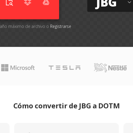
JBG
amaño máximo de archivo o
Registrarse
Cómo convertir de JBG a DOTM