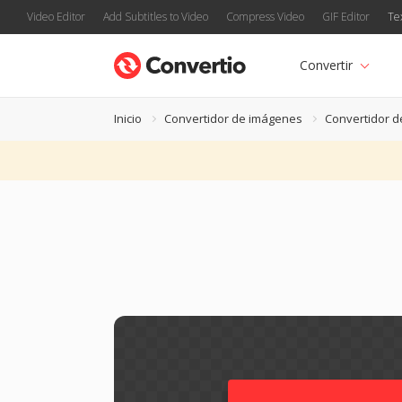
Video Editor
Add Subtitles to Video
Compress Video
GIF Editor
Te
Convertir
Inicio
Convertidor de imágenes
Convertidor d