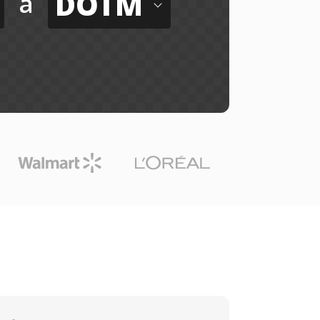
DOTM
a