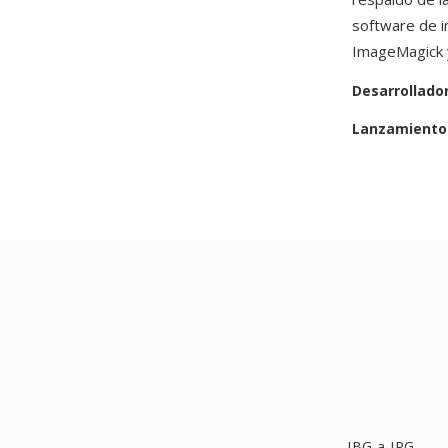
software de i
ImageMagick 
Desarrollado
Lanzamiento 
JBG a JPG