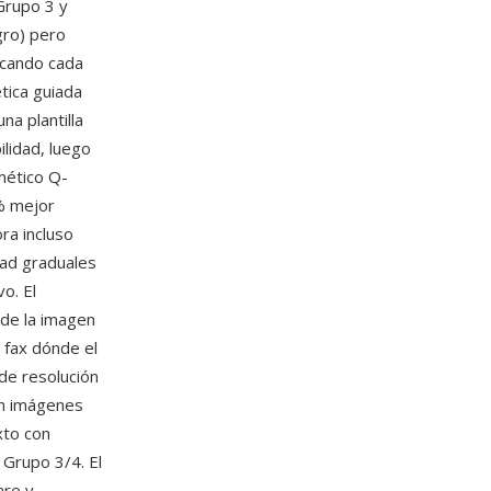
Grupo 3 y
gro) pero
icando cada
ética guiada
na plantilla
ilidad, luego
tmético Q-
0% mejor
ra incluso
dad graduales
o. El
 de la imagen
 fax dónde el
de resolución
en imágenes
xto con
Grupo 3/4. El
are y