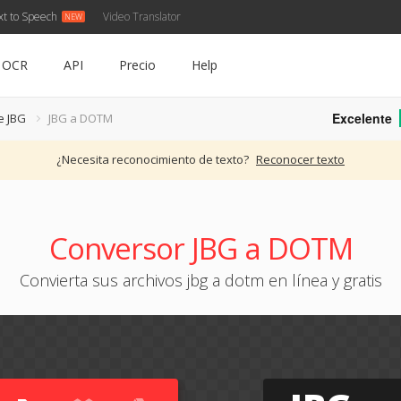
xt to Speech
Video Translator
OCR
API
Precio
Help
Excelente
e JBG
JBG a DOTM
¿Necesita reconocimiento de texto?
Reconocer texto
Conversor JBG a DOTM
Convierta sus archivos jbg a dotm en línea y gratis