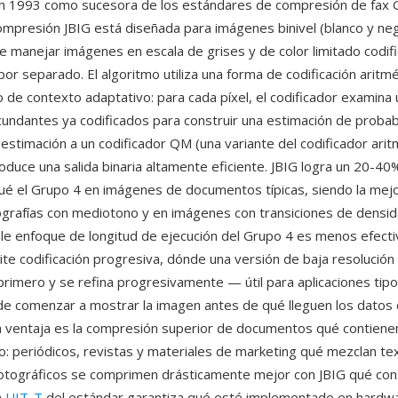
n 1993 como sucesora de los estándares de compresión de fax 
ompresión JBIG está diseñada para imágenes binivel (blanco y ne
 manejar imágenes en escala de grises y de color limitado codif
por separado. El algoritmo utiliza una forma de codificación aritm
de contexto adaptativo: para cada píxel, el codificador examina u
rcundantes ya codificados para construir una estimación de probab
 estimación a un codificador QM (una variante del codificador ari
oduce una salida binaria altamente eficiente. JBIG logra un 20-4
é el Grupo 4 en imágenes de documentos típicas, siendo la mejo
grafías con mediotono y en imágenes con transiciones de densi
le enfoque de longitud de ejecución del Grupo 4 es menos efectiv
te codificación progresiva, dónde una versión de baja resolución
primero y se refina progresivamente — útil para aplicaciones tipo
e comenzar a mostrar la imagen antes de qué lleguen los datos 
 ventaja es la compresión superior de documentos qué contien
: periódicos, revistas y materiales de marketing qué mezclan te
tográficos se comprimen drásticamente mejor con JBIG qué con 
a
UIT-T
del estándar garantiza qué esté implementado en hardw