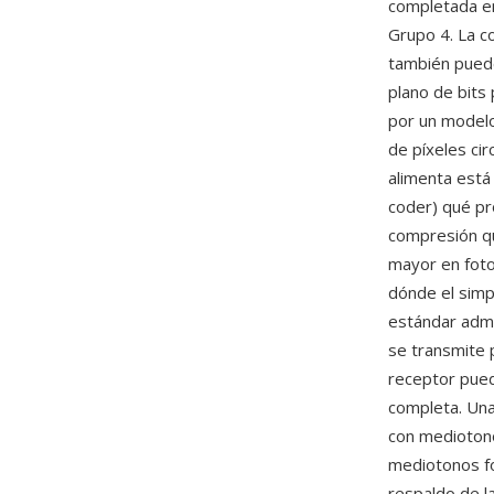
completada e
Grupo 4. La c
también puede
plano de bits 
por un modelo 
de píxeles ci
alimenta está
coder) qué pr
compresión qu
mayor en foto
dónde el simp
estándar admi
se transmite 
receptor pued
completa. Una
con mediotono
mediotonos fo
respaldo de l