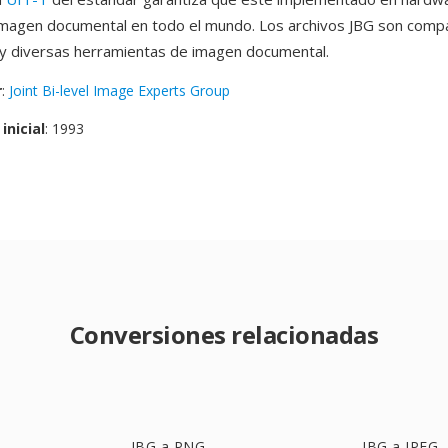
magen documental en todo el mundo. Los archivos JBG son compa
y diversas herramientas de imagen documental.
r
:
Joint Bi-level Image Experts Group
inicial
: 1993
Conversiones relacionadas
JBG a PNG
JBG a JPEG