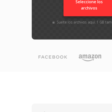
Seleccione los
archivos
Suelte los archivos aquí. 1 GB t