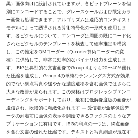
黒）画像向けに設計されていますが、各ビットプレーンを個
別にエンコードすることで、グレースケールおよび限定カラ
ー画像も処理できます。アルゴリズムは適応的コンテキスト
モデルによって誘導される算術符号化の一形式を使用しま
す。各ピクセルについて、エンコーダは周囲の既にコード化
されたピクセルのテンプレートを検査して確率推定を構築
し、この推定をQMコーダー（Q-coder算術コーダーの変
種）に供給して、非常に効率的なバイナリ出力を生成しま
す。JBIGは典型的な文書画像でGroup 4よりも20〜40%優れ
た圧縮を達成し、Group 4の単純なランレングス方式が効果
的でない網点写真や緩やかな濃度遷移を含む画像ではさらに
大きな改善が見られます。この規格はプログレッシブエンコ
ーディングをサポートしており、最初に低解像度版の画像が
送信され、段階的に精緻化されます — 受信者が全解像度デ
ータの到着前に画像の表示を開始できるファクスのようなア
プリケーションに有用です。JBGの利点の一つは、網点画像
を含む文書の優れた圧縮です。テキストと写真網点が混在す