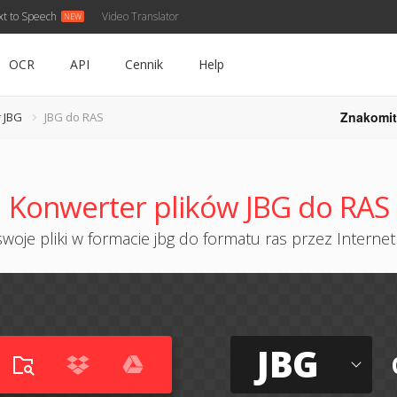
xt to Speech
Video Translator
OCR
API
Cennik
Help
Znakomit
 JBG
JBG do RAS
Konwerter plików JBG do RAS
woje pliki w formacie jbg do formatu ras przez Internet 
JBG