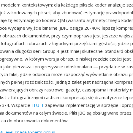
modelem kontekstowym: dla każdego piksela koder analizuje sz
, już zakodowanych pikseli, aby zbudować estymację prawdopodo
aje tę estymację do kodera QM (wariantu arytmetycznego koder
ce wydajne wyjście binarne. JBIG osiąga 20-40% lepszą kompres
h obrazach dokumentów, przy czym poprawa jest jeszcze większ
fotografiach i obrazach z łagodnymi przejściami gęstości, gdzie 
owania długości serii Group 4 jest mniej skuteczne. Standard obs
gresywne, w którym wersja obrazu o niskiej rozdzielczości jest
a jako pierwsza i progresywnie udoskonalana — przydatne w za
ych faks, gdzie odbiorca może rozpocząć wyświetlanie obrazu p
nych pełnej rozdzielczości. Jedną z zalet jest nadrzędna kompres
awierających obrazy rastrowe: gazety, czasopisma i materiały 
kst z fotograficznymi rastrami kompresują się dramatycznie lepi
p 3/4. Wsparcie
ITU-T
zapewnia implementację w sprzęcie i opr
a dokumentów na całym świecie. Pliki JBG są obsługiwane prze
ędzia do obrazowania dokumentów.
 Bi-level Image Experts Group