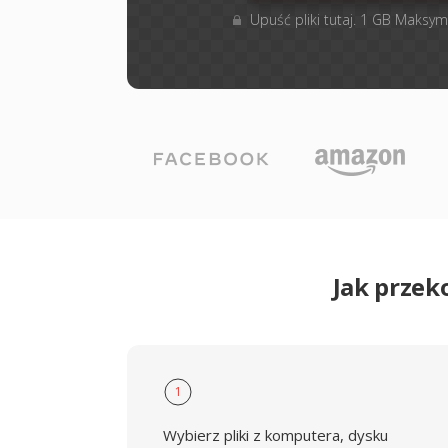
Upuść pliki tutaj. 1 GB Maksym
Jak przek
1
Wybierz pliki z komputera, dysku