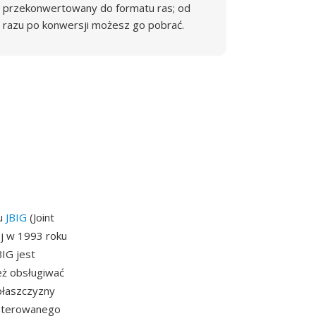
przekonwertowany do formatu ras; od
razu po konwersji możesz go pobrać.
du
JBIG
(Joint
ej w 1993 roku
IG jest
eż obsługiwać
 płaszczyzny
 sterowanego