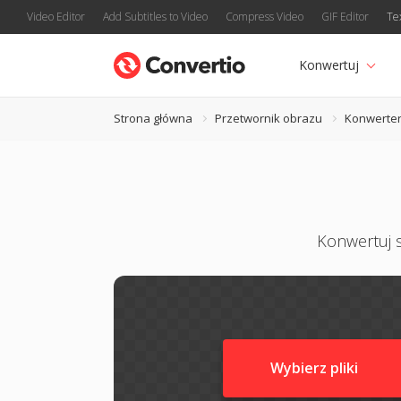
Video Editor
Add Subtitles to Video
Compress Video
GIF Editor
Te
Konwertuj
Strona główna
Przetwornik obrazu
Konwerter
Konwertuj s
Wybierz pliki