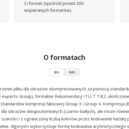
Ci format (spośród ponad 200
wspieranych formatów).
O formatach
JBG
RAS
erzenie pliku dla obrazów skompresowanych za pomocą standar
e experts Group), formalnie Rekomendacji ITU-T T.82, ukończon
 standardów kompresji faksowej Group 3 i Group 4. Kompresja JB
 dla obrazów dwupoziomowych (czarno-białych), ale może równi
i szarości i z ograniczoną liczbą kolorów przez kodowanie każdej
ielnie. Algorytm wykorzystuje formę kodowania arytmetycznego