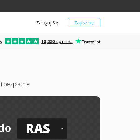
Zaloguj Się
Zapisz się
y
10,220
opinii na
i bezpłatnie
RAS
do