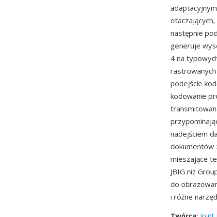
adaptacyjnym 
otaczających
następnie pod
generuje wyso
4 na typowyc
rastrowanych 
podejście kod
kodowanie pro
transmitowan
przypominając
nadejściem da
dokumentów z
mieszające te
JBIG niż Grou
do obrazowani
i różne narz
Twórca
:
Joint