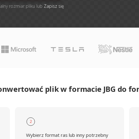
alny rozmiar pliku lub
Zapisz się
onwertować plik w formacie JBG do f
2
Wybierz format ras lub inny potrzebny