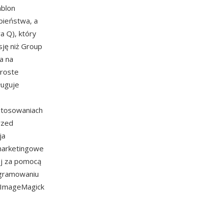
ablon
bieństwa, a
a Q), który
ję niż Group
a na
proste
ługuje
stosowaniach
rzed
ja
marketingowe
ej za pomocą
ogramowaniu
z ImageMagick