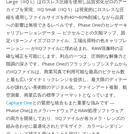
Large（IIQ L）はロスレス圧縮を使用し品質劣化ゼロのアー
カイブを実現、IIQ Small（IIQ S）は視覚的にロスレスな圧
縮を適用しファイルサイズを約40〜60%削減しながら品質
への影響は無視できるレベルです。Phase Oneのセンサーキ
ャリブレーションデータ — ピクセルごとの欠陥マップ、固
定パターンノイズプロファイル、工場出荷時の色キャリブレ
ーション — がIIQファイルに埋め込まれ、RAW現像時の正
確な補正を可能にします。利点の一つは、圧倒的な解像力と
階調の深さです。Phase Oneのフラッグシップシステムから
のIIQファイルは、商業写真で利用可能な最高のピクセル数
と最も広いダイナミックレンジを提供し、最大限のディテー
ルが譲れない美術館のデジタル化、ファインアート複製、航
空測量、商業広告の標準フォーマットとなっています。
Capture One
との緊密な統合もまた重要な強みです —
Phase OneはカメラハードウェアとRAW処理ソフトウェア
の両方を開発しており、IIQファイルが各カメラ・レンズの
組み合わせに最適化されたデモザイク、カラーレンダリン
グ、レンズ補正を受けることを保証しています。