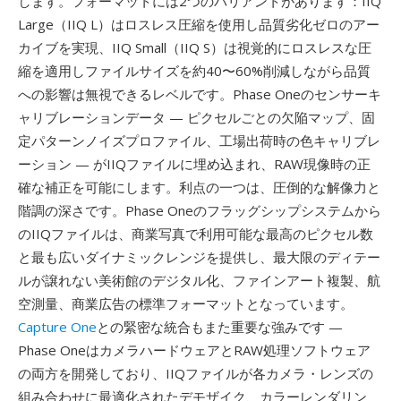
します。フォーマットには2つのバリアントがあります：IIQ
Large（IIQ L）はロスレス圧縮を使用し品質劣化ゼロのアー
カイブを実現、IIQ Small（IIQ S）は視覚的にロスレスな圧
縮を適用しファイルサイズを約40〜60%削減しながら品質
への影響は無視できるレベルです。Phase Oneのセンサーキ
ャリブレーションデータ — ピクセルごとの欠陥マップ、固
定パターンノイズプロファイル、工場出荷時の色キャリブレ
ーション — がIIQファイルに埋め込まれ、RAW現像時の正
確な補正を可能にします。利点の一つは、圧倒的な解像力と
階調の深さです。Phase Oneのフラッグシップシステムから
のIIQファイルは、商業写真で利用可能な最高のピクセル数
と最も広いダイナミックレンジを提供し、最大限のディテー
ルが譲れない美術館のデジタル化、ファインアート複製、航
空測量、商業広告の標準フォーマットとなっています。
Capture One
との緊密な統合もまた重要な強みです —
Phase OneはカメラハードウェアとRAW処理ソフトウェア
の両方を開発しており、IIQファイルが各カメラ・レンズの
組み合わせに最適化されたデモザイク、カラーレンダリン