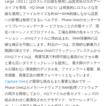
Large（IIQ L）はロスレス圧縮を使用し品質劣化ゼロのアー
カイブを実現、IIQ Small（IIQ S）は視覚的にロスレスな圧
縮を適用しファイルサイズを約40〜60%削減しながら品質
への影響は無視できるレベルです。Phase Oneのセンサーキ
ャリブレーションデータ — ピクセルごとの欠陥マップ、固
定パターンノイズプロファイル、工場出荷時の色キャリブレ
ーション — がIIQファイルに埋め込まれ、RAW現像時の正
確な補正を可能にします。利点の一つは、圧倒的な解像力と
階調の深さです。Phase Oneのフラッグシップシステムから
のIIQファイルは、商業写真で利用可能な最高のピクセル数
と最も広いダイナミックレンジを提供し、最大限のディテー
ルが譲れない美術館のデジタル化、ファインアート複製、航
空測量、商業広告の標準フォーマットとなっています。
Capture One
との緊密な統合もまた重要な強みです —
Phase OneはカメラハードウェアとRAW処理ソフトウェア
の両方を開発しており、IIQファイルが各カメラ・レンズの
組み合わせに最適化されたデモザイク、カラーレンダリン
グ、レンズ補正を受けることを保証しています。