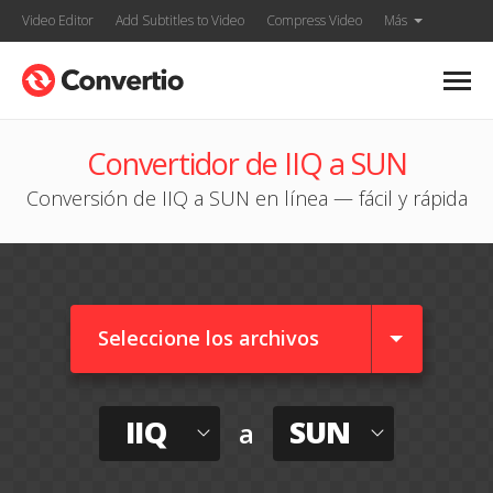
Video Editor
Add Subtitles to Video
Compress Video
Más
Convertidor de IIQ a SUN
Conversión de IIQ a SUN en línea — fácil y rápida
Seleccione los archivos
IIQ
SUN
a