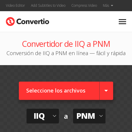
Video Editor
Add Subtitles to Video
Compress Video
Más
Convertidor de IIQ a PNM
Conversión de IIQ a PNM en línea — fácil y rápida
Seleccione los archivos
IIQ
PNM
a