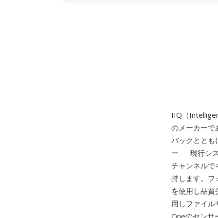
IIQ（Inte
のメーカーで
バックとともに
ー — 現行シ
チャンネルで
持します。フォ
を使用し品質劣
用しファイル
Oneのセン