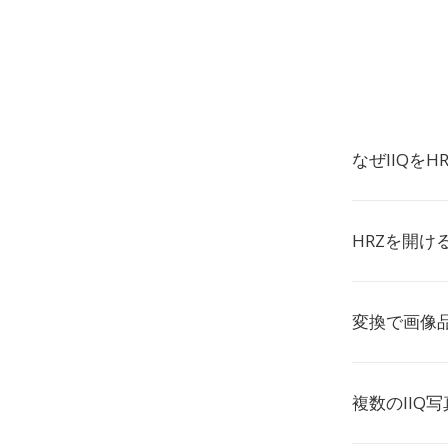
なぜIIQを
HRZを開け
変換で画像
複数のIIQ