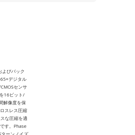
テムおよびバック
65+デジタル
びCMOSセンサ
を16ビット/
間解像度を保
）はロスレス圧縮
スレスな圧縮を適
す。Phase
パターンノイズ