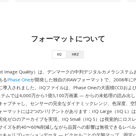
フォーマットについて
IIQ
HRZ
lligent Image Quality）は、デンマークの中判デジタルカメラシス
ある
Phase One
が開発した独自のRAWフォーマットで、2008年にP
導入されました。IIQファイルは、Phase Oneの大面積CCDおよ
ステムでは4,000万から1億5,100万画素 — からの未処理の読み出し
キャプチャし、センサーの完全なダイナミックレンジ、色深度、空
ーマットには2つのバリアントがあります：IIQ Large（IIQ L
化ゼロのアーカイブを実現、IIQ Small（IIQ S）は視覚的にロ
サイズを約40〜60%削減しながら品質への影響は無視できるレベルで
サーキャリブレーションデータ — ピクセルごとの欠陥マップ、固定