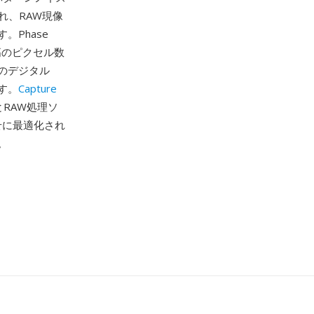
れ、RAW現像
Phase
高のピクセル数
のデジタル
す。
Capture
とRAW処理ソ
せに最適化され
。