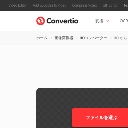
Video Editor
Add Subtitles to Video
Compress Video
GIF Editor
Te
変換
OCR
ホーム
画像変換器
IIQコンバーター
IIQ から
ファイルを選ぶ