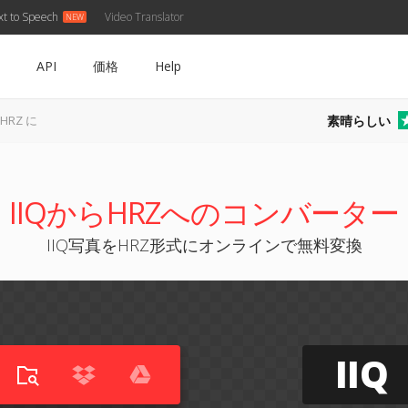
xt to Speech
Video Translator
API
価格
Help
素晴らしい
 HRZ に
IIQからHRZへのコンバーター
IIQ写真をHRZ形式にオンラインで無料変換
IIQ