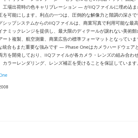
、工場出荷時の色キャリブレーション — がIIQファイルに埋め込ま
正を可能にします。利点の一つは、圧倒的な解像力と階調の深さです。
ッグシップシステムからのIIQファイルは、商業写真で利用可能な最
イナミックレンジを提供し、最大限のディテールが譲れない美術館
アート複製、航空測量、商業広告の標準フォーマットとなっていま
統合もまた重要な強みです — Phase Oneはカメラハードウェア
両方を開発しており、IIQファイルが各カメラ・レンズの組み合わ
、カラーレンダリング、レンズ補正を受けることを保証しています
 One
 2008