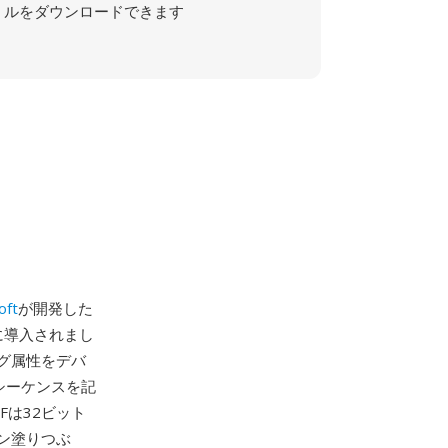
ルをダウンロードできます
oft
が開発した
もに導入されまし
グ属性をデバ
しのシーケンスを記
Fは32ビット
ン塗りつぶ