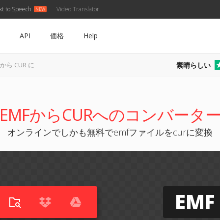
xt to Speech
Video Translator
API
価格
Help
素晴らしい
 から CUR に
EMFからCURへのコンバータ
オンラインでしかも無料でemfファイルをcurに変換
EMF