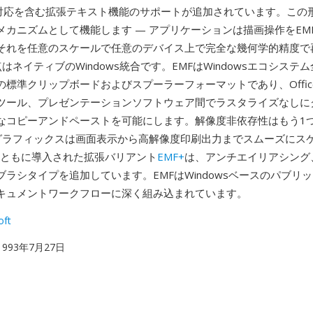
ode対応を含む拡張テキスト機能のサポートが追加されています。この
メカニズムとして機能します — アプリケーションは描画操作をEM
それを任意のスケールで任意のデバイス上で完全な幾何学的精度で
はネイティブのWindows統合です。EMFはWindowsエコシステ
の標準クリップボードおよびスプーラーフォーマットであり、Offic
ツール、プレゼンテーションソフトウェア間でラスタライズなしに
なコピーアンドペーストを可能にします。解像度非依存性はもう1
MFグラフィックスは画面表示から高解像度印刷出力までスムーズにス
+とともに導入された拡張バリアント
EMF+
は、アンチエイリアシング
ブラシタイプを追加しています。EMFはWindowsベースのパブリ
キュメントワークフローに深く組み込まれています。
oft
 1993年7月27日