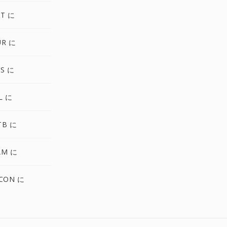
LT に
UR に
S に
L に
TB に
AM に
ICON に