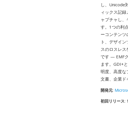
し、Unic
ィックス記録
ャプチャし、
す。1つの利点
ーコンテンツ
ト、デザイン
スのロスレス
です — E
ます。GDI
明度、高度な
文書、企業ド
開発元
:
Micros
初回リリース
: