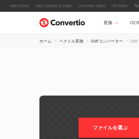
Video Editor
Add Subtitles to Video
Compress Video
GIF Editor
Te
変換
OCR
ホーム
ベクトル変換
EMFコンバーター
EMF
ファイルを選ぶ