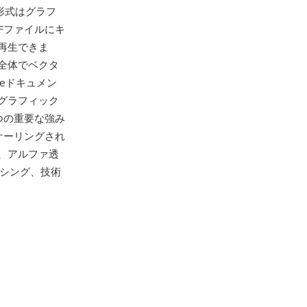
形式はグラフ
Fファイルにキ
再生できま
ム全体でベクタ
eドキュメン
グラフィック
つの重要な強み
ケーリングされ
、アルファ透
ッシング、技術