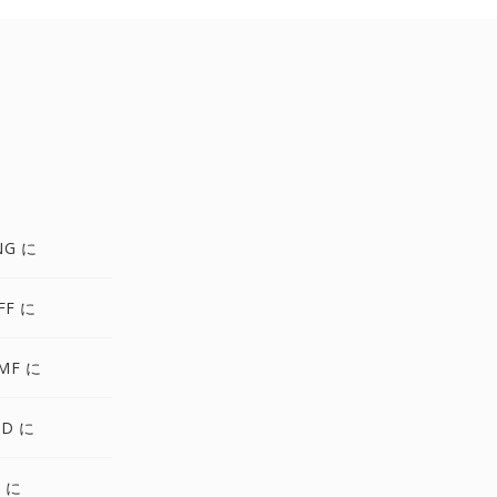
NG に
FF に
MF に
SD に
S に