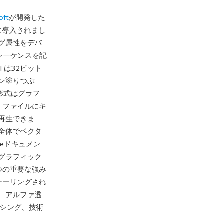
oft
が開発した
もに導入されまし
グ属性をデバ
しのシーケンスを記
Fは32ビット
ン塗りつぶ
形式はグラフ
Fファイルにキ
再生できま
ム全体でベクタ
eドキュメン
グラフィック
つの重要な強み
ケーリングされ
、アルファ透
ッシング、技術