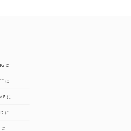
NG に
FF に
MF に
SD に
S に