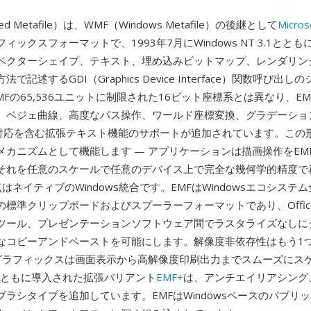
ced Metafile）は、WMF（Windows Metafile）の後継として
Micros
ィックスフォーマットで、1993年7月にWindows NT 3.1とと
、ベクターシェイプ、テキスト、埋め込みビットマップ、レンダリン
で記述するGDI（Graphics Device Interface）関数呼び出
Fの65,536ユニットに制限された16ビット座標系とは異なり、EM
、ベジェ曲線、高度なパス操作、ワールド座標変換、グラデーショ
ode対応を含む拡張テキスト機能のサポートが追加されています。この
メカニズムとして機能します — アプリケーションは描画操作をEM
それを任意のスケールで任意のデバイス上で完全な幾何学的精度で
はネイティブのWindows統合です。EMFはWindowsエコシステ
の標準クリップボードおよびスプーラーフォーマットであり、Offic
ツール、プレゼンテーションソフトウェア間でラスタライズなしに
なコピーアンドペーストを可能にします。解像度非依存性はもう1
MFグラフィックスは画面表示から高解像度印刷出力までスムーズにス
+とともに導入された拡張バリアント
EMF+
は、アンチエイリアシング
ブラシタイプを追加しています。EMFはWindowsベースのパブリ