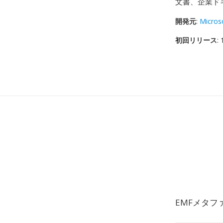
文書、企業ド
開発元
:
Micros
初回リリース
:
EMFメタ