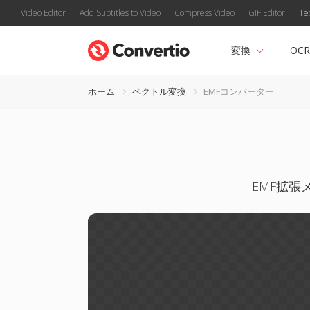
Video Editor
Add Subtitles to Video
Compress Video
GIF Editor
Te
変換
OCR
ホーム
ベクトル変換
EMFコンバーター
EMF拡張