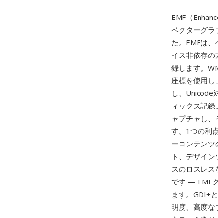
EMF（Enhan
ベクターグラフ
た。EMFは
イス非依存の方法
録します。WM
座標を使用し
し、Unic
ィックス記録
ャプチャし、
す。1つの利点
ーコンテンツ
ト、デザイン
スのロスレス
です — E
ます。GDI
明度、高度な